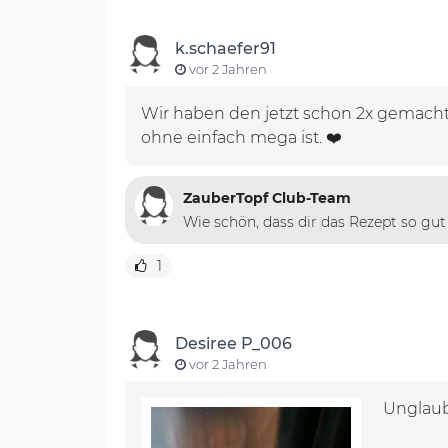
k.schaefer91
vor 2 Jahren
Wir haben den jetzt schon 2x gemacht u
ohne einfach mega ist. ❤️
ZauberTopf Club-Team
Wie schön, dass dir das Rezept so gut 
1
Desiree P_006
vor 2 Jahren
Unglaubl