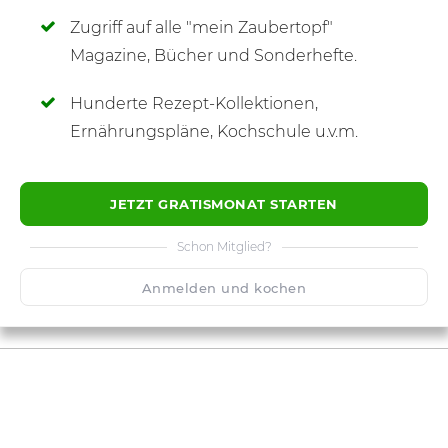
Zugriff auf alle "mein Zaubertopf"
SCHREIBE NEUE NOTIZ
Magazine, Bücher und Sonderhefte.
Hunderte Rezept-Kollektionen,
Ernährungspläne, Kochschule u.v.m.
JETZT GRATISMONAT STARTEN
Schon Mitglied?
Anmelden und kochen