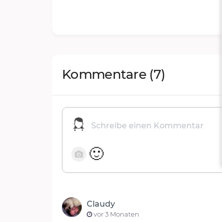
Kommentare
(7)
🙂
Claudy
vor 3 Monaten