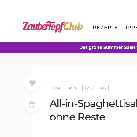
REZEPTE
TIPP
Der große Summer Sale!
TM31
TM5®
TM6
TM7
All-in-Spa­ghet­ti­sa­
ohne Res­te