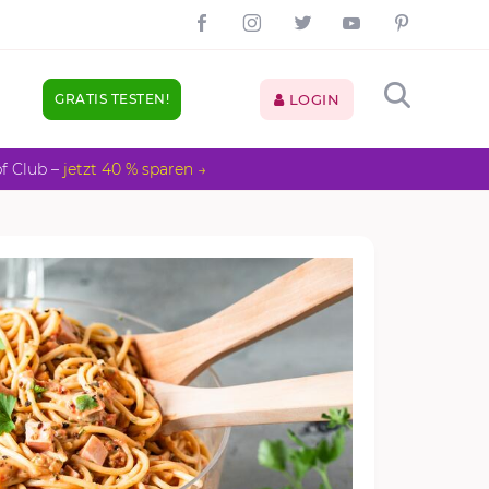
GRATIS TESTEN!
LOGIN
pf Club –
jetzt 40 % sparen →