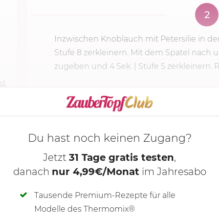
2
Inzwischen Knoblauch mit Petersilie in 
Stufe 8
zerkleinern. Mit dem Spatel nach 
zugeben und 4 Sek. | Stufe 5 zerkleinern. Re
),
KOCHMODUS S
Du hast noch keinen Zugang?
Jetzt
31 Tage gratis testen
,
danach
nur 4,99€/Monat
im Jahresabo
Tausende Premium-Rezepte für alle
Modelle des Thermomix®