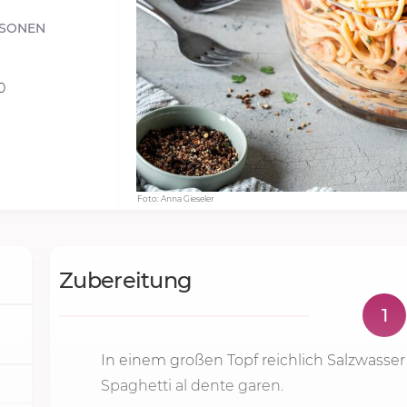
RSONEN
0
Foto: Anna Gieseler
Zubereitung
1
In einem großen Topf reichlich Salzwass
Spaghetti al dente garen.