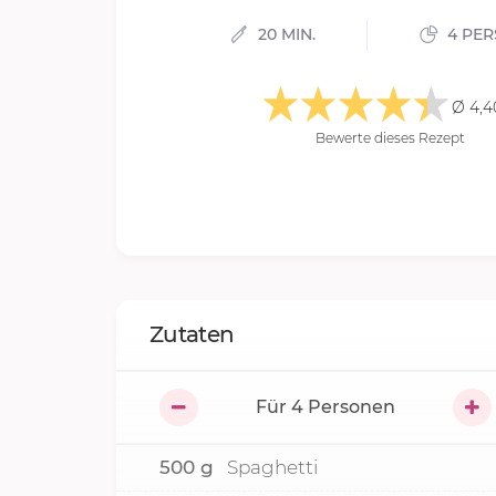
20 MIN.
4 PE
Ø 4,4
Bewerte dieses Rezept
Zutaten
Für
4
Personen
500
g
Spaghetti