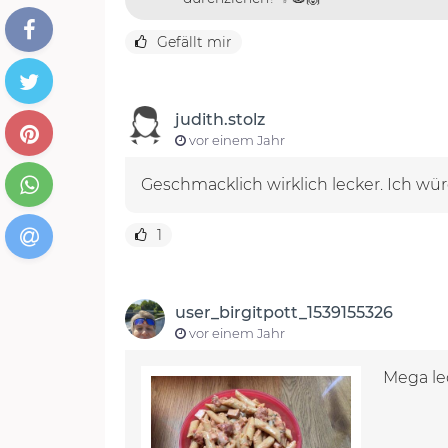
Gefällt mir
judith.stolz
vor einem Jahr
Geschmacklich wirklich lecker. Ich wür
1
user_birgitpott_1539155326
vor einem Jahr
Mega le