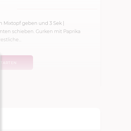
den Mixtopf geben und
3 Sek
|
unten schieben. Gurken mit Paprika
stliche...
TARTEN