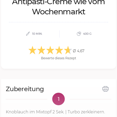
An­ti­pas­ti-Cre­me wie vom
Wo­chen­markt
10 MIN.
400 G
Ø 4,67
Bewerte dieses Rezept
Zubereitung
1
Knoblauch im Mixtopf
2 Sek.
| Turbo zerkleinern.