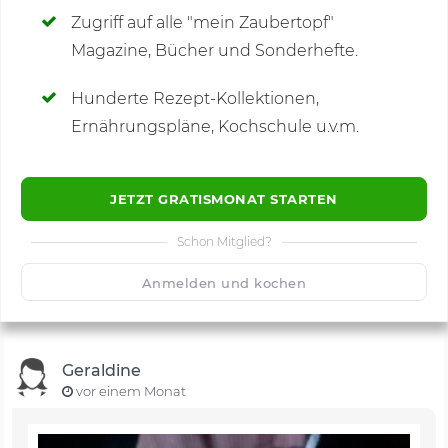
Zugriff auf alle "mein Zaubertopf"
Magazine, Bücher und Sonderhefte.
Hunderte Rezept-Kollektionen,
Kommentare
(9)
Ernährungspläne, Kochschule u.v.m.
JETZT GRATISMONAT STARTEN
Schon Mitglied?
🙂
Speichern
1500
Anmelden und kochen
Geraldine
vor einem Monat