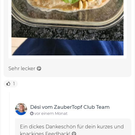
Sehr lecker 😋
1
Dési vom ZauberTopf Club Team
vor einem Monat
Ein dickes Dankeschön für dein kurzes und
knackiges Feedback! 😋