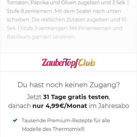
Tomaten, Paprika und Oliven zugeben und 3 Sek. |
Stufe 8
zerkleinern. Mit dem Spatel nach unten
schieben. Die restlichen Zutaten zugeben und 10
Sek. | Stufe 3 vermengen. Mit Pinienkernen und
Basilikum garniert servieren.
KOCHMODUS STARTEN
Du hast noch keinen Zugang?
Jetzt
31 Tage gratis testen
,
danach
nur 4,99€/Monat
im Jahresabo
Deine Notizen
Tausende Premium-Rezepte für alle
Modelle des Thermomix®
SCHREIBE NEUE NOTIZ