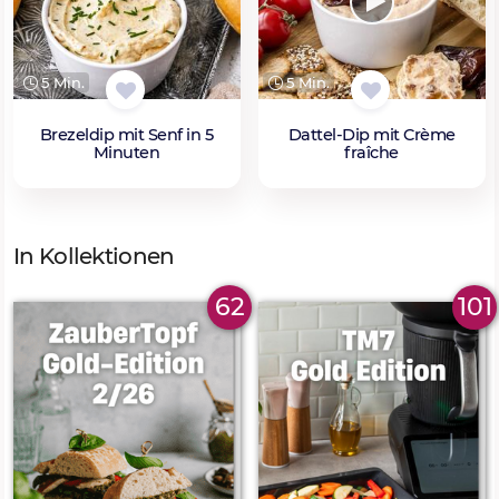
5 Min.
5 Min.
Brezeldip mit Senf in 5
Dattel-Dip mit Crème
Minuten
fraîche
In Kollektionen
62
101