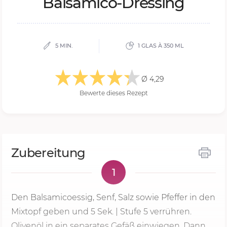
Bal­sa­mi­co-Dres­sing
5 MIN.
1 GLAS À 350 ML
Ø 4,29
Bewerte dieses Rezept
Zubereitung
1
Den Balsamicoessig, Senf, Salz sowie Pfeffer in den
Mixtopf geben und
5 Sek.
|
Stufe 5
verrühren.
Olivenöl in ein separates Gefäß einwiegen. Dann