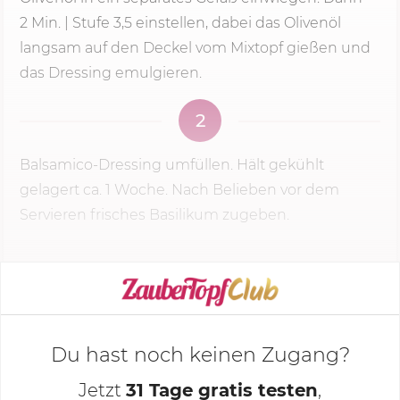
2 Min.
| Stufe 3,5 einstellen, dabei das Olivenöl
langsam auf den Deckel vom Mixtopf gießen und
das Dressing emulgieren.
2
Balsamico-Dressing umfüllen. Hält gekühlt
gelagert ca. 1 Woche. Nach Belieben vor dem
Servieren frisches Basilikum zugeben.
KOCHMODUS STARTEN
Du hast noch keinen Zugang?
Jetzt
31 Tage gratis testen
,