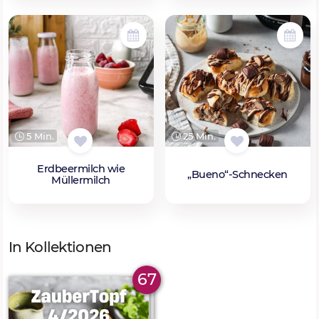
5 Min.
25 Min.
Erdbeermilch wie
„Bueno“-Schnecken
Müllermilch
In Kollektionen
67