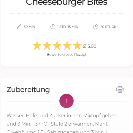
Chee­se­bur­ger Bi­tes
30 MIN.
1 STD. 15 MIN.
20 STÜCK
Ø 5,00
Bewerte dieses Rezept
Zubereitung
1
Wasser, Hefe und Zucker in den Mixtopf geben
und
3 Min.
|
37 °C
|
Stufe 2
erwärmen. Mehl,
Olivenöl und 1 TL Salz zugeben und
3 Min.
|