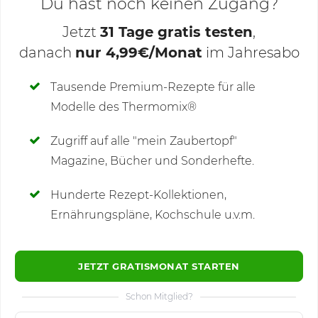
Du hast noch keinen Zugang?
Jetzt
31 Tage gratis testen
,
danach
nur 4,99€/Monat
im Jahresabo
Deine Notizen
Tausende Premium-Rezepte für alle
Modelle des Thermomix®
SCHREIBE NEUE NOTIZ
Zugriff auf alle "mein Zaubertopf"
Magazine, Bücher und Sonderhefte.
Hunderte Rezept-Kollektionen,
Kommentare
(2)
Ernährungspläne, Kochschule u.v.m.
JETZT GRATISMONAT STARTEN
Schon Mitglied?
🙂
Speichern
1500