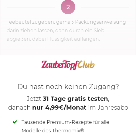
2
Teebeutel zugeben, gemäß Packungsanweisung
darin ziehen lassen, dann durch ein Sieb
abgießen, dabei Flüssigkeit auffangen.
KOCHMODUS STARTEN
Du hast noch keinen Zugang?
Jetzt
31 Tage gratis testen
,
danach
nur 4,99€/Monat
im Jahresabo
Deine Notizen
Tausende Premium-Rezepte für alle
Modelle des Thermomix®
SCHREIBE NEUE NOTIZ