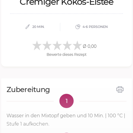
Cre­mi­ger Ko­kos-Eis­tee
20 MIN.
4-6 PERSONEN
Ø 0,00
Bewerte dieses Rezept
Zubereitung
1
Wasser in den Mixtopf geben und
10 Min.
|
100 °C
|
Stufe 1
aufkochen.