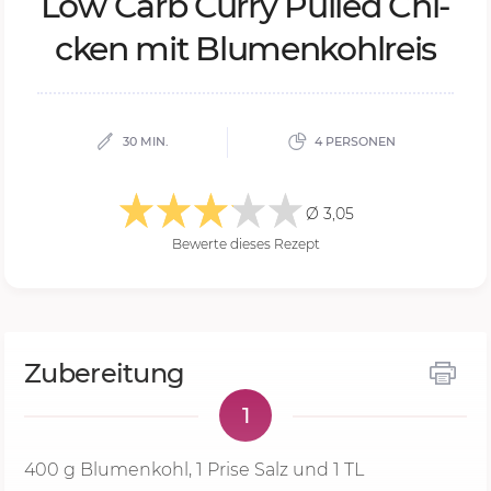
Low Carb Cur­ry Pul­led Chi­
cken mit Blu­men­kohl­reis
30 MIN.
4 PERSONEN
Ø 3,05
Bewerte dieses Rezept
Zubereitung
1
400 g
Blumenkohl, 1 Prise Salz und 1 TL