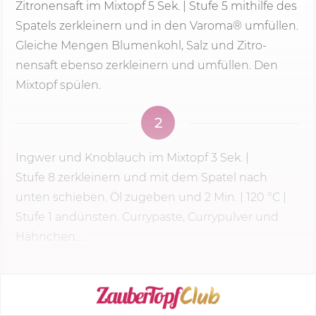
Zitronensaft im Mixtopf
5 Sek.
|
Stufe 5
mithilfe des
Spatels zerkleinern und in den Varoma® umfüllen.
Gleiche Mengen Blumenkohl, Salz und Zitro­
nensaft ebenso zerkleinern und umfüllen. Den
Mixtopf spülen.
2
Ingwer und Knoblauch im Mixtopf
3 Sek.
|
Stufe 8
zerkleinern und mit dem Spatel nach
unten schieben. Öl zugeben und
2 Min.
|
120 °C
|
Stufe 1 andünsten. Currypaste, Currypulver und
Hähnchen...
KOCHMODUS STARTEN