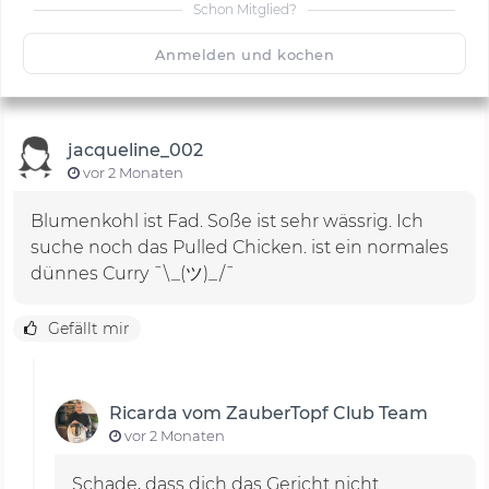
Schon Mitglied?
🙂
Speichern
1500
Anmelden und kochen
jacqueline_002
vor 2 Monaten
Blumenkohl ist Fad. Soße ist sehr wässrig. Ich
suche noch das Pulled Chicken. ist ein normales
dünnes Curry ¯\_(ツ)_/¯
Gefällt mir
Ricarda vom ZauberTopf Club Team
vor 2 Monaten
Schade, dass dich das Gericht nicht