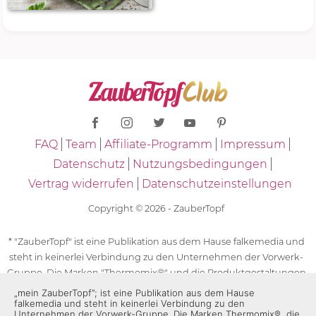
FAQ
Team
Affiliate-Programm
Impressum
Datenschutz
Nutzungsbedingungen
Vertrag widerrufen
Datenschutzeinstellungen
Copyright © 2026 - ZauberTopf
* "ZauberTopf" ist eine Publikation aus dem Hause falkemedia und
steht in keinerlei Verbindung zu den Unternehmen der Vorwerk-
Gruppe. Die Marken "Thermomix®" und die Produktgestaltungen
des "Thermomix®" sind eingetragene Marken der Unternehmen
„mein ZauberTopf”; ist eine Publikation aus dem Hause
falkemedia und steht in keinerlei Verbindung zu den
der Vorwerk-Gruppe. Die Marken Thermomix®, die Zeichen TM5®,
Unternehmen der Vorwerk-Gruppe. Die Marken Thermomix®, die