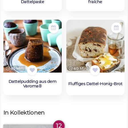
Dattelpaste
fraîche
45 Min.
40 Min.
Dattelpudding aus dem
Fluffiges Dattel-Honig-Brot
Varoma®
In Kollektionen
12