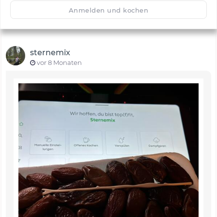
🙂
Speichern
1500
Anmelden und kochen
sternemix
vor 8 Monaten