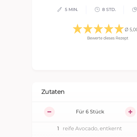
5 MIN.
8 STD.
Ø 5,0
Bewerte dieses Rezept
Zutaten
Für
6
Stück
1
reife Avocado, entkernt