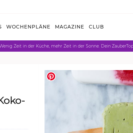
S
WOCHENPLÄNE
MAGAZINE
CLUB
Wenig Zeit in der Küche, mehr Zeit in der Sonne. Dein ZauberTo
Ko­ko­