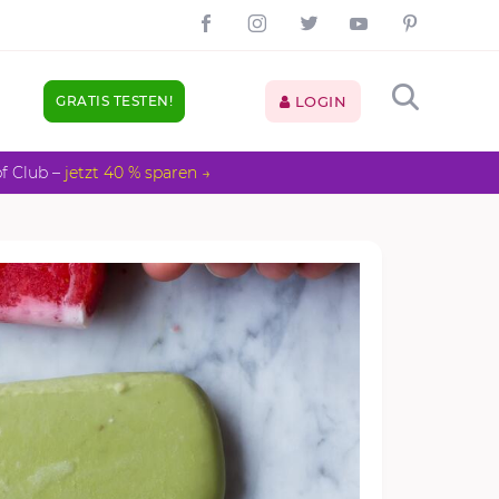
GRATIS TESTEN!
LOGIN
pf Club –
jetzt 40 % sparen →