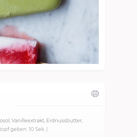
söl, Vanilleextrakt, Erdnussbutter,
topf geben.
10 Sek.
|