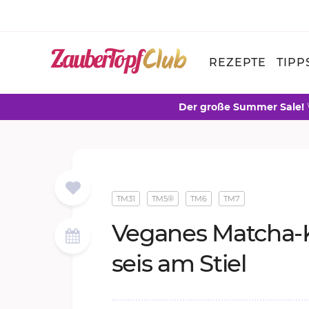
REZEPTE
TIPP
Der große Summer Sale!
TM31
TM5®
TM6
TM7
Ve­ga­nes Mat­cha-
seis am Stiel