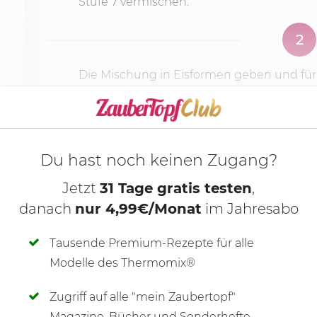
Stufe 7
vermischen.
2
Die Mischung in Eisformen geben und für
KOCHMODUS S
Du hast noch keinen Zugang?
Jetzt
31 Tage gratis testen
,
danach
nur 4,99€/Monat
im Jahresabo
Tausende Premium-Rezepte für alle
Modelle des Thermomix®
Zugriff auf alle "mein Zaubertopf"
SCHREIBE NEUE NOTIZ
Magazine, Bücher und Sonderhefte.