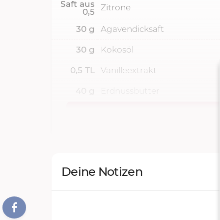
Saft aus
Zitrone
0,5
30
g
Agavendicksaft
30
g
Kokosöl
0,5
TL
Vanilleextrakt
40
g
Erdnussbutter
Deine Notizen