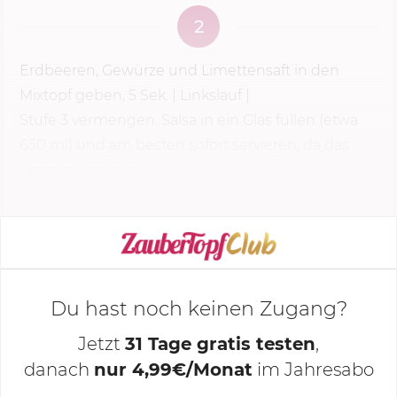
2
Erdbeeren, Gewürze und Limettensaft in den
Mixtopf geben,
5 Sek.
| Linkslauf |
Stufe 3
vermengen. Salsa in ein Glas füllen (etwa
650 ml) und am besten sofort servieren, da das
Gemüse und die...
KOCHMODUS STARTEN
Du hast noch keinen Zugang?
Jetzt
31 Tage gratis testen
,
danach
nur 4,99€/Monat
im Jahresabo
Deine Notizen