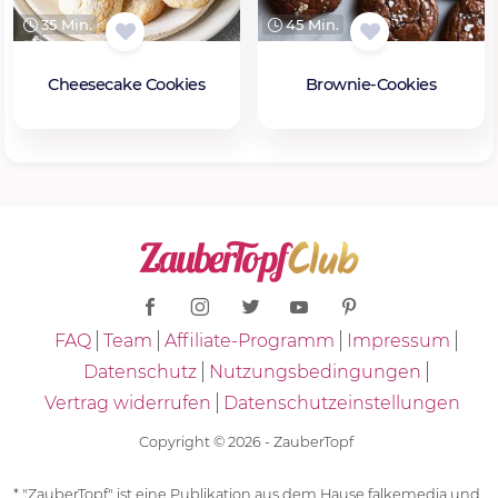
35 Min.
45 Min.
Cheesecake Cookies
Brownie-Cookies
FAQ
Team
Affiliate-Programm
Impressum
Datenschutz
Nutzungsbedingungen
Vertrag widerrufen
Datenschutzeinstellungen
Copyright © 2026 - ZauberTopf
* "ZauberTopf" ist eine Publikation aus dem Hause falkemedia und