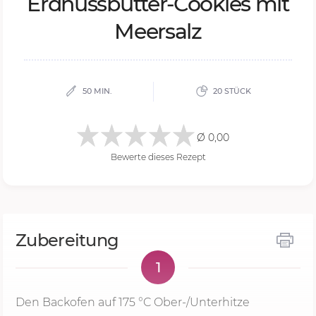
Erd­nuss­but­ter-Coo­kies mit
Meer­sa­lz
50 MIN.
20 STÜCK
Ø 0,00
Bewerte dieses Rezept
Zubereitung
1
Den Backofen auf
175 °C
Ober-/Unterhitze