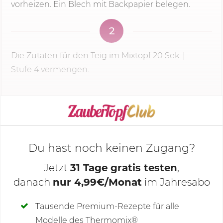
vorheizen. Ein Blech mit Backpapier belegen.
2
Die Zutaten für den Teig im Mixtopf
20 Sek.
|
Stufe 4
vermengen.
KOCHMODUS STARTEN
Du hast noch keinen Zugang?
Jetzt
31 Tage gratis testen
,
danach
nur 4,99€/Monat
im Jahresabo
Deine Notizen
Tausende Premium-Rezepte für alle
Modelle des Thermomix®