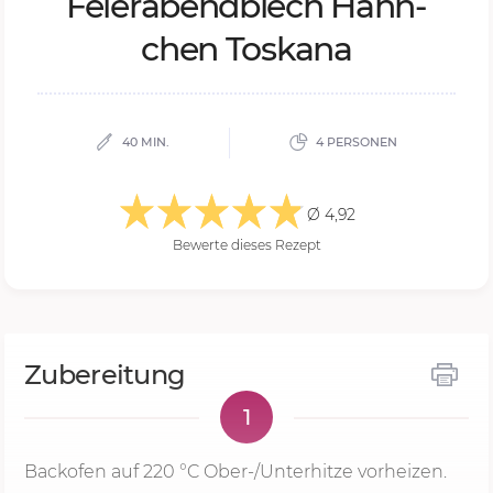
Fei­er­abend­blech Hähn­
chen Tos­ka­na
40 MIN.
4 PERSONEN
Ø 4,92
Bewerte dieses Rezept
Zubereitung
1
Backofen auf
220 °C
Ober-/Unterhitze vorheizen.