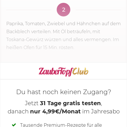
2
Paprika, Tomaten, Zwiebel und Hähnchen auf dem
Backblech verteilen. Mit Öl beträufeln, mit
Toskana-Gewürz würzen und alles vermengen. Im
heißen Ofen für
15 Min.
rösten.
KOCHMODUS STARTEN
Du hast noch keinen Zugang?
Jetzt
31 Tage gratis testen
,
danach
nur 4,99€/Monat
im Jahresabo
Deine Notizen
Tausende Premium-Rezepte für alle