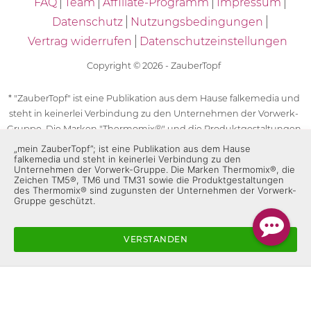
FAQ
Team
Affiliate-Programm
Impressum
Datenschutz
Nutzungsbedingungen
Vertrag widerrufen
Datenschutzeinstellungen
Copyright © 2026 - ZauberTopf
* "ZauberTopf" ist eine Publikation aus dem Hause falkemedia und
steht in keinerlei Verbindung zu den Unternehmen der Vorwerk-
Gruppe. Die Marken "Thermomix®" und die Produktgestaltungen
des "Thermomix®" sind eingetragene Marken der Unternehmen
„mein ZauberTopf”; ist eine Publikation aus dem Hause
falkemedia und steht in keinerlei Verbindung zu den
der Vorwerk-Gruppe. Die Marken Thermomix®, die Zeichen TM5®,
Unternehmen der Vorwerk-Gruppe. Die Marken Thermomix®, die
TM6 und TM31 sowie die Produktgestaltungen des Thermomix®
Zeichen TM5®, TM6 und TM31 sowie die Produktgestaltungen
sind zugunsten der Unternehmen der Vorwerk-Gruppe
des Thermomix® sind zugunsten der Unternehmen der Vorwerk-
Gruppe geschützt.
geschützt. Für die Rezeptangaben in "ZauberTopf" ist
ausschließlich falkemedia verantwortlich.
VERSTANDEN