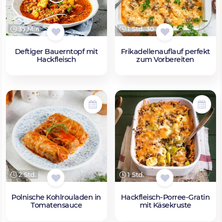
35 Min.
1 Std. 30 Min.
Deftiger Bauerntopf mit
Frikadellenauflauf perfekt
Hackfleisch
zum Vorbereiten
2 Std.
1 Std.
Polnische Kohlrouladen in
Hackfleisch-Porree-Gratin
Tomatensauce
mit Käsekruste