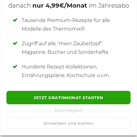
danach
nur 4,99€/Monat
im Jahresabo
Deine Notizen
Tausende Premium-Rezepte für alle
Modelle des Thermomix®
SCHREIBE NEUE NOTIZ
Zugriff auf alle "mein Zaubertopf"
Magazine, Bücher und Sonderhefte.
Hunderte Rezept-Kollektionen,
Kommentare
(1)
Ernährungspläne, Kochschule u.v.m.
JETZT GRATISMONAT STARTEN
Schon Mitglied?
🙂
Speichern
1500
Anmelden und kochen