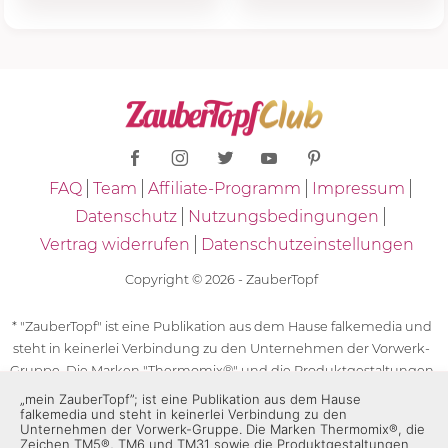
FAQ
Team
Affiliate-Programm
Impressum
Datenschutz
Nutzungsbedingungen
Vertrag widerrufen
Datenschutzeinstellungen
Copyright © 2026 - ZauberTopf
* "ZauberTopf" ist eine Publikation aus dem Hause falkemedia und
steht in keinerlei Verbindung zu den Unternehmen der Vorwerk-
Gruppe. Die Marken "Thermomix®" und die Produktgestaltungen
des "Thermomix®" sind eingetragene Marken der Unternehmen
„mein ZauberTopf”; ist eine Publikation aus dem Hause
falkemedia und steht in keinerlei Verbindung zu den
der Vorwerk-Gruppe. Die Marken Thermomix®, die Zeichen TM5®,
Unternehmen der Vorwerk-Gruppe. Die Marken Thermomix®, die
TM6 und TM31 sowie die Produktgestaltungen des Thermomix®
Zeichen TM5®, TM6 und TM31 sowie die Produktgestaltungen