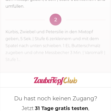
umfüllen.
2
Kürbis, Zwiebel und Petersilie in den Mixtopf
geben,
5 Sek.
|
Stufe 6
zerkleinern und mit dem
Spatel nach unten schieben. 1 EL Butterschmalz
zugeben und ohne Messbecher
3 Min.
| Varoma® |
Stufe 1...
KOCHMODUS STARTEN
Du hast noch keinen Zugang?
Jetzt
31 Tage gratis testen
,