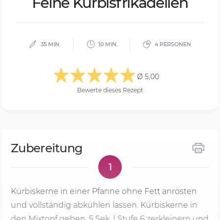
Fei­ne Kür­bis­fri­ka­del­len
35 MIN.
10 MIN.
4 PERSONEN
Ø 5,00
Bewerte dieses Rezept
Zubereitung
1
Kürbiskerne in einer Pfanne ohne Fett anrösten
und vollständig abkühlen lassen. Kürbiskerne in
den Mixtopf geben,
5 Sek.
|
Stufe 6
zerkleinern und