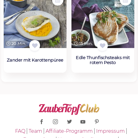
20 Min.
15 Min.
Edle Thunfischsteaks mit
Zander mit Karottenpüree
rotem Pesto
FAQ
Team
Affiliate-Programm
Impressum