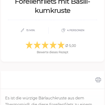
Fo­rel­len­fi­lets mit Ba­si­li­
kum­krus­te
15 MIN.
4 PERSONEN
Ø 5,00
Bewerte dieses Rezept
Es ist die würzige Bärlauchkruste aus dem
Thermomix®, die diese Forellenfilets zu einem