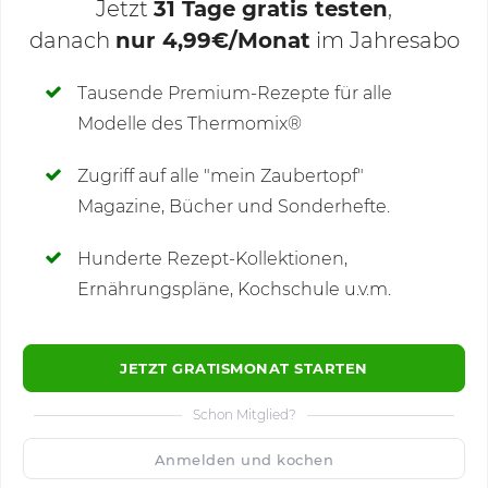
Jetzt
31 Tage gratis testen
,
danach
nur 4,99€/Monat
im Jahresabo
Deine Notizen
Tausende Premium-Rezepte für alle
Modelle des Thermomix®
SCHREIBE NEUE NOTIZ
Zugriff auf alle "mein Zaubertopf"
Magazine, Bücher und Sonderhefte.
Hunderte Rezept-Kollektionen,
Kommentare
Ernährungspläne, Kochschule u.v.m.
JETZT GRATISMONAT STARTEN
Schon Mitglied?
🙂
Speichern
1500
Anmelden und kochen