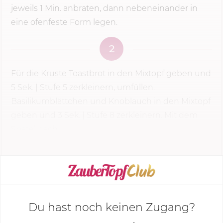
jeweils
1 Min.
anbraten, dann nebeneinander in
eine ofenfeste Form legen.
2
Für die Kruste Toastbrot in den Mixtopf geben und
5 Sek.
|
Stufe 5
zerkleinern, umfüllen.
Basilikumblättchen und Knoblauch in den Mixtopf
geben und 3 Sek. | Stufe 8 zerkleinern. Mit dem
Spatel nach...
KOCHMODUS STARTEN
Du hast noch keinen Zugang?