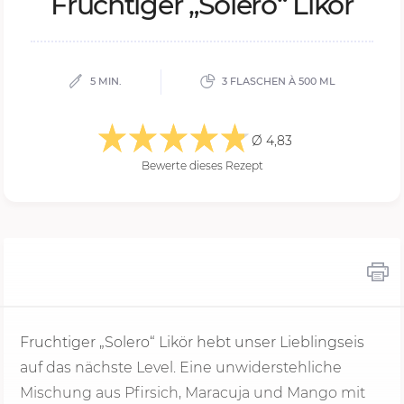
Fruch­ti­ger „So­le­ro“ Li­kör
5 MIN.
3 FLASCHEN À 500 ML
Ø 4,83
Bewerte dieses Rezept
Fruchtiger „Solero“ Likör hebt unser Lieblingseis
auf das nächste Level. Eine unwiderstehliche
Mischung aus Pfirsich, Maracuja und Mango mit