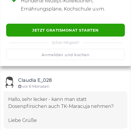
Hunderte Rezept-Kollektionen,
Kommentare
(4)
Ernährungspläne, Kochschule u.v.m.
JETZT GRATISMONAT STARTEN
Schon Mitglied?
🙂
Speichern
1500
Anmelden und kochen
Claudia E_028
vor 6 Monaten
Hallo, sehr lecker - kann man statt
Dosenpfirsichen auch TK-Maracuja nehmen?
Liebe Grüße