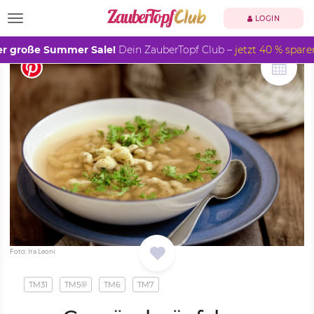
TOGGLE NAVIGATION
LOGIN
r große Summer Sale!
Dein ZauberTopf Club –
jetzt 40 % spare
Foto: Ira Leoni
TM31
TM5®
TM6
TM7