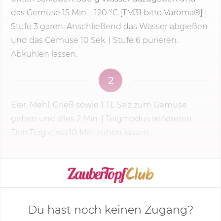
das Gemüse
15 Min.
|
120 °C
[TM31 bitte Varoma®] |
Stufe 3 garen. Anschließend das Wasser abgießen
und das Gemüse 10 Sek. | Stufe 6 pürieren.
Abkühlen lassen.
2
Eier, Mehl, Grieß sowie 1 TL Salz zum Gemüse
geben und alles
2 Min.
| Teigmodus verkneten.
Den Teig etwa 10 Min. ruhen lassen.
KOCHMODUS STARTEN
Du hast noch keinen Zugang?