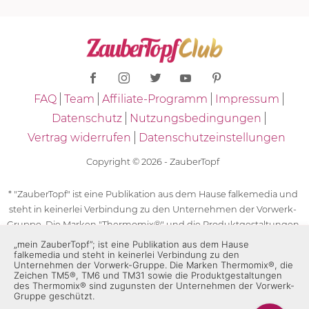
FAQ
Team
Affiliate-Programm
Impressum
Datenschutz
Nutzungsbedingungen
Vertrag widerrufen
Datenschutzeinstellungen
Copyright © 2026 - ZauberTopf
* "ZauberTopf" ist eine Publikation aus dem Hause falkemedia und
steht in keinerlei Verbindung zu den Unternehmen der Vorwerk-
Gruppe. Die Marken "Thermomix®" und die Produktgestaltungen
des "Thermomix®" sind eingetragene Marken der Unternehmen
„mein ZauberTopf”; ist eine Publikation aus dem Hause
falkemedia und steht in keinerlei Verbindung zu den
der Vorwerk-Gruppe. Die Marken Thermomix®, die Zeichen TM5®,
Unternehmen der Vorwerk-Gruppe. Die Marken Thermomix®, die
TM6 und TM31 sowie die Produktgestaltungen des Thermomix®
Zeichen TM5®, TM6 und TM31 sowie die Produktgestaltungen
des Thermomix® sind zugunsten der Unternehmen der Vorwerk-
sind zugunsten der Unternehmen der Vorwerk-Gruppe
Gruppe geschützt.
geschützt. Für die Rezeptangaben in "ZauberTopf" ist