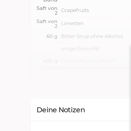
Saft von
Grapefruits
2
Saft von
Limetten
2
60
g
Bitter-Sirup ohne Alkohol
einige Eiswürfel
400
g
Gingerale, gut gekühlt
Deine Notizen