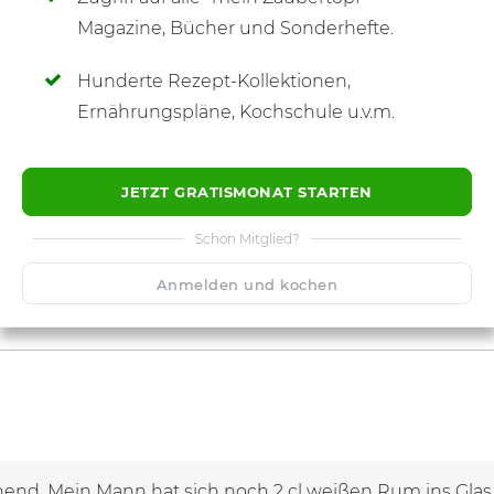
SCHREIBE NEUE NOTIZ
Magazine, Bücher und Sonderhefte.
Hunderte Rezept-Kollektionen,
Ernährungspläne, Kochschule u.v.m.
JETZT GRATISMONAT STARTEN
Schon Mitglied?
Anmelden und kochen
chend. Mein Mann hat sich noch 2 cl weißen Rum ins Glas