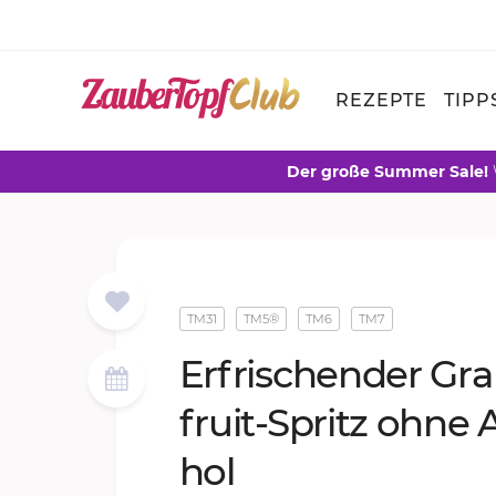
REZEPTE
TIPP
Der große Summer Sale!
TM31
TM5®
TM6
TM7
Er­fri­schen­der Gra
fruit-Spritz ohne A
hol