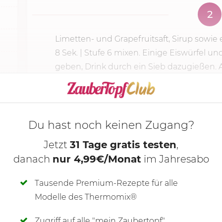
2
Limetten- und Grapefruitsaft, Sirup sowi
8 Sek.
|
Stufe 6
mixen. Einige Eiswürfel und
geben, Drink durch ein Sieb dazugießen. All
KOCHMODUS S
Du hast noch keinen Zugang?
Jetzt
31 Tage gratis testen
,
danach
nur 4,99€/Monat
im Jahresabo
Tausende Premium-Rezepte für alle
Modelle des Thermomix®
Zugriff auf alle "mein Zaubertopf"