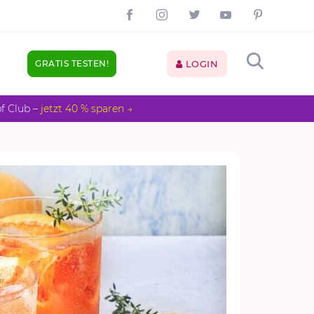
GRATIS TESTEN!
LOGIN
pf Club –
jetzt 40 % sparen →