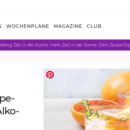
S
WOCHENPLÄNE
MAGAZINE
CLUB
Wenig Zeit in der Küche, mehr Zeit in der Sonne. Dein ZauberTo
­pe­
l­ko­