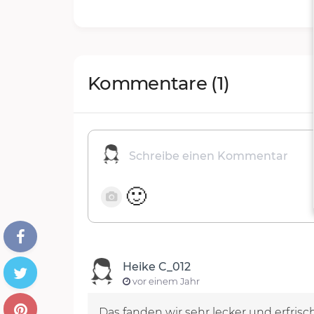
Kommentare
(1)
🙂
Heike C_012
vor einem Jahr
Das fanden wir sehr lecker und erfris