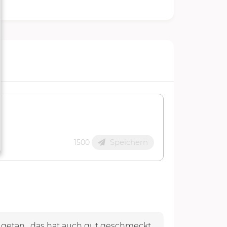
Speichern
1500
 getan , das hat auch gut geschmeckt.