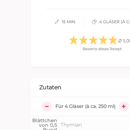
15 MIN.
4 GLÄSER (À CA
Ø 5,0
Bewerte dieses Rezept
Zutaten
Für
4
Gläser (à ca. 250 ml)
Blättchen
Thymian
von
0,5
Bund