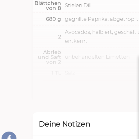
Blättchen
Stielen Dill
von
8
680
g
gegrillte Paprika, abgetropft
Avocados, halbiert, geschält
2
entkernt
Abrieb
unbehandelten Limetten
und Saft
von
2
1
TL
Salz
Deine Notizen