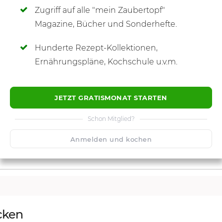
Zugriff auf alle "mein Zaubertopf"
SCHREIBE NEUE NOTIZ
Magazine, Bücher und Sonderhefte.
Hunderte Rezept-Kollektionen,
Ernährungspläne, Kochschule u.v.m.
JETZT GRATISMONAT STARTEN
Schon Mitglied?
Anmelden und kochen
cken