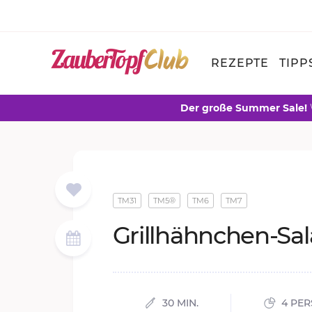
REZEPTE
TIPP
Der große Summer Sale!
TM31
TM5®
TM6
TM7
Grill­hähn­chen-Sa­l
30 MIN.
4 PE