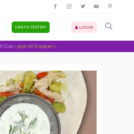
GRATIS TESTEN!
LOGIN
pf Club –
jetzt 40 % sparen →