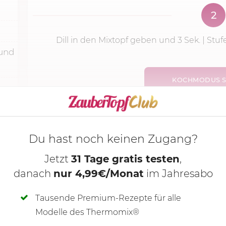
2
Dill in den Mixtopf geben und
3 Sek.
|
Stuf
 und
KOCHMODUS S
Du hast noch keinen Zugang?
Jetzt
31 Tage gratis testen
,
danach
nur 4,99€/Monat
im Jahresabo
Tausende Premium-Rezepte für alle
Modelle des Thermomix®