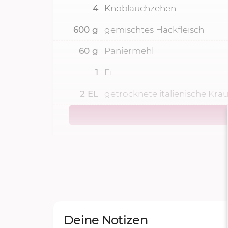
4
Knoblauchzehen
600
g
gemischtes Hackfleisch
60
g
Paniermehl
1
Ei
2
EL
getrocknete italienische Kräu
Deine Notizen