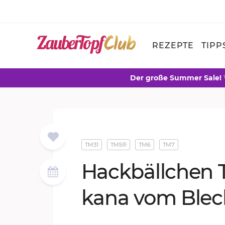
REZEPTE
TIPP
Der große Summer Sale!
TM31
TM5®
TM6
TM7
Hack­bäll­chen 
ka­na vom Ble