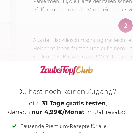
Paniermehl, Ei, die Hälfte der italienischen 
Pfeffer zugeben und
2 Min.
| Teigmodus v
2
Aus der Hackfleischmischung mit leicht e
Fleischbällchen formen und auf einem Bac
ter
spülen. Den Backofen auf
200 °C
Umluft v
KOCHMODUS S
Du hast noch keinen Zugang?
Jetzt
31 Tage gratis testen
,
danach
nur 4,99€/Monat
im Jahresabo
Tausende Premium-Rezepte für alle