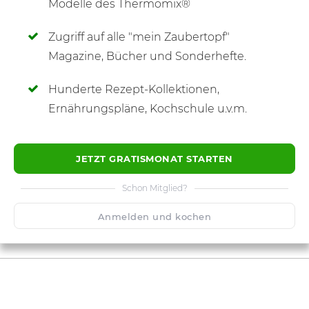
Modelle des Thermomix®
Zugriff auf alle "mein Zaubertopf"
SCHREIBE NEUE NOTIZ
Magazine, Bücher und Sonderhefte.
Hunderte Rezept-Kollektionen,
Ernährungspläne, Kochschule u.v.m.
JETZT GRATISMONAT STARTEN
Schon Mitglied?
Anmelden und kochen