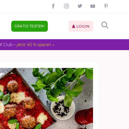
GRATIS TESTEN!
LOGIN
pf Club –
jetzt 40 % sparen →