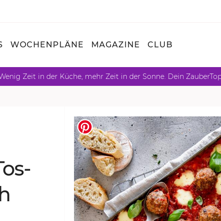
S
WOCHENPLÄNE
MAGAZINE
CLUB
Wenig Zeit in der Küche, mehr Zeit in der Sonne. Dein ZauberTo
Tos­
ch