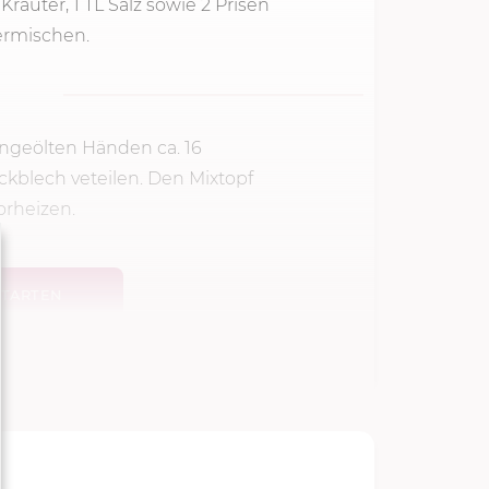
Kräuter, 1 TL Salz sowie 2 Prisen
ermischen.
ingeölten Händen ca. 16
kblech veteilen. Den Mixtopf
orheizen.
TARTEN