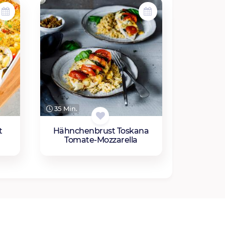
35 Min.
t
Hähnchenbrust Toskana
Tomate-Mozzarella