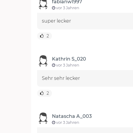
fabianw1997
vor 3 Jahren
super lecker
2
Kathrin S_020
vor 3 Jahren
Sehr sehr lecker
2
Natascha A_003
vor 3 Jahren