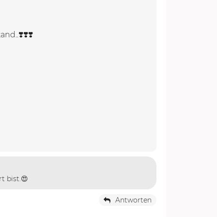
d..❣️❣️❣️
t bist.😍
Antworten