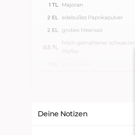
1
TL
Majoran
2
EL
edelsüßes Paprikapulver
2
EL
grobes Meersalz
frisch gemahlener schwarzer
0,5
TL
Pfeffer
1
EL
Currypulver
Deine Notizen