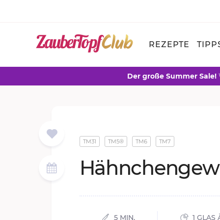
REZEPTE
TIPP
Der große Summer Sale!
TM31
TM5®
TM6
TM7
Hähnchengew
5 MIN.
1 GLAS 