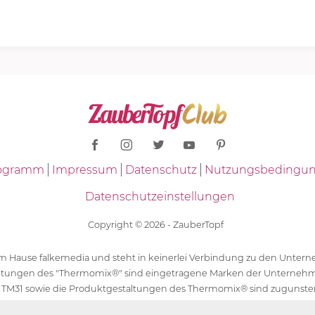
Programm
Impressum
Datenschutz
Nutzungsbedingu
Datenschutzeinstellungen
Copyright © 2026 - ZauberTopf
 dem Hause falkemedia und steht in keinerlei Verbindung zu den Unt
ltungen des "Thermomix®" sind eingetragene Marken der Unternehm
 TM31 sowie die Produktgestaltungen des Thermomix® sind zugunst
ür die Rezeptangaben in "ZauberTopf" ist ausschließlich falkemedia ver