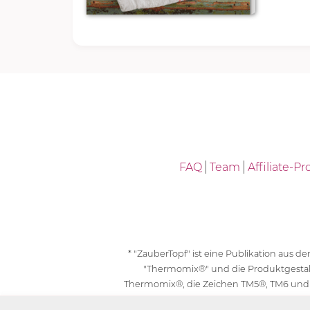
FAQ
Team
Affiliate-
* "ZauberTopf" ist eine Publikation aus
"Thermomix®" und die Produktgesta
Thermomix®, die Zeichen TM5®, TM6 und
geschützt. F