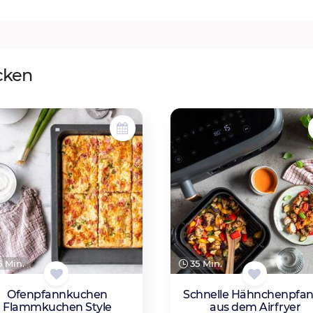
cken
 Min.
35 Min.
Ofenpfannkuchen
Schnelle Hähnchenpfa
Flammkuchen Style
aus dem Airfryer