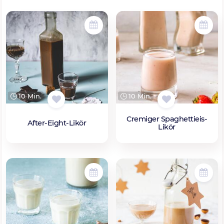
10 Min.
10 Min.
Cremiger Spaghettieis-
After-Eight-Likör
Likör