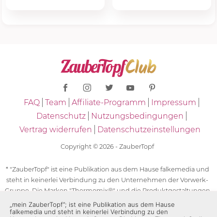
FAQ
Team
Affiliate-Programm
Impressum
Datenschutz
Nutzungsbedingungen
Vertrag widerrufen
Datenschutzeinstellungen
Copyright © 2026 - ZauberTopf
* "ZauberTopf" ist eine Publikation aus dem Hause falkemedia und
steht in keinerlei Verbindung zu den Unternehmen der Vorwerk-
Gruppe. Die Marken "Thermomix®" und die Produktgestaltungen
des "Thermomix®" sind eingetragene Marken der Unternehmen
„mein ZauberTopf”; ist eine Publikation aus dem Hause
falkemedia und steht in keinerlei Verbindung zu den
der Vorwerk-Gruppe. Die Marken Thermomix®, die Zeichen TM5®,