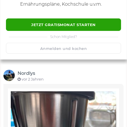
Ernährungspläne, Kochschule u.v.m.
JETZT GRATISMONAT STARTEN
Schon Mitglied?
🙂
Speichern
1500
Anmelden und kochen
Nordlys
vor 2 Jahren