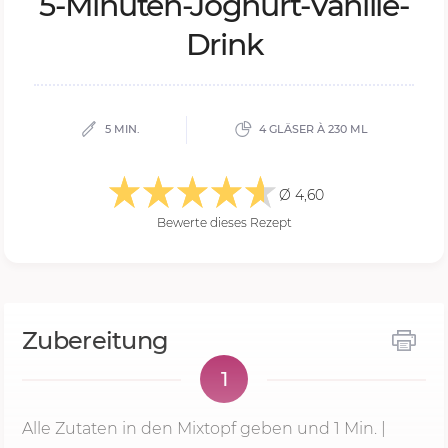
5-Mi­nu­ten-Jo­ghurt-Va­nil­le-
Drink
5 MIN.
4 GLÄSER À 230 ML
Ø 4,60
Bewerte dieses Rezept
Zubereitung
1
Alle Zutaten in den Mixtopf geben und
1 Min.
|