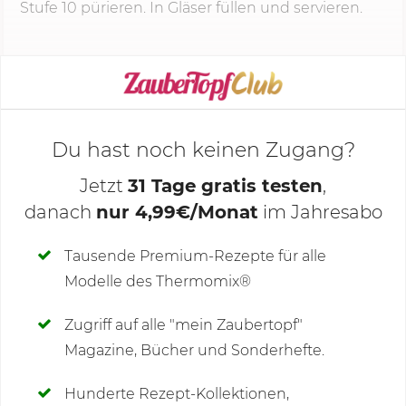
Stufe 10 pürieren. In Gläser füllen und servieren.
KOCHMODUS STARTEN
Du hast noch keinen Zugang?
Jetzt
31 Tage gratis testen
,
danach
nur 4,99€/Monat
im Jahresabo
Deine Notizen
Tausende Premium-Rezepte für alle
Modelle des Thermomix®
SCHREIBE NEUE NOTIZ
Zugriff auf alle "mein Zaubertopf"
Magazine, Bücher und Sonderhefte.
Hunderte Rezept-Kollektionen,
Kommentare
(5)