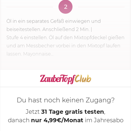
2
Öl in ein separates Gefäß einwiegen und
beiseitestellen. Anschließend
2 Min.
|
Stufe 4
einstellen. Öl auf den Mixtopfdeckel gießen
und am Messbecher vorbei in den Mixtopf laufen
lassen. Mayonnaise...
KOCHMODUS STARTEN
Du hast noch keinen Zugang?
Jetzt
31 Tage gratis testen
,
danach
nur 4,99€/Monat
im Jahresabo
Deine Notizen