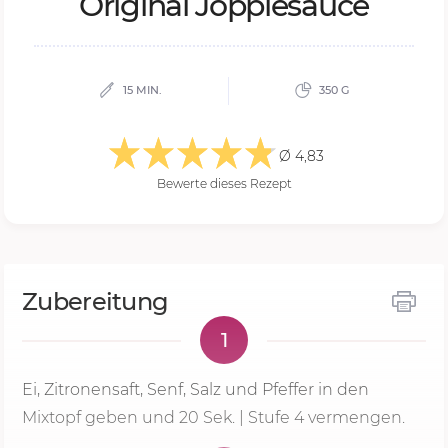
Ori­gi­nal Jop­pie­sau­ce
15 MIN.
350 G
Ø 4,83
Bewerte dieses Rezept
Zubereitung
1
Ei, Zitronensaft, Senf, Salz und Pfeffer in den
Mixtopf geben und
20 Sek.
|
Stufe 4
vermengen.