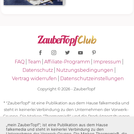
FAQ
Team
Affiliate-Programm
Impressum
Datenschutz
Nutzungsbedingungen
Vertrag widerrufen
Datenschutzeinstellungen
Copyright © 2026 - ZauberTopf
* "ZauberTopf" ist eine Publikation aus dem Hause falkemedia und
steht in keinerlei Verbindung zu den Unternehmen der Vorwerk-
Gruppe. Die Marken "Thermomix®" und die Produktgestaltungen
des "Thermomix®" sind eingetragene Marken der Unternehmen
„mein ZauberTopf”; ist eine Publikation aus dem Hause
falkemedia und steht in keinerlei Verbindung zu den
der Vorwerk-Gruppe. Die Marken Thermomix®, die Zeichen TM5®,
Unternehmen der Vorwerk-Gruppe. Die Marken Thermomix®, die