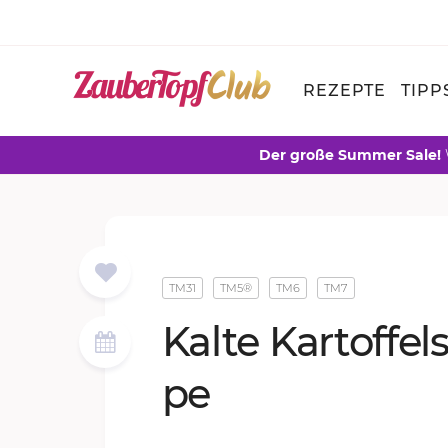
REZEPTE
TIPP
Der große Summer Sale!
TM31
TM5®
TM6
TM7
Kal­te Kar­tof­fel
pe