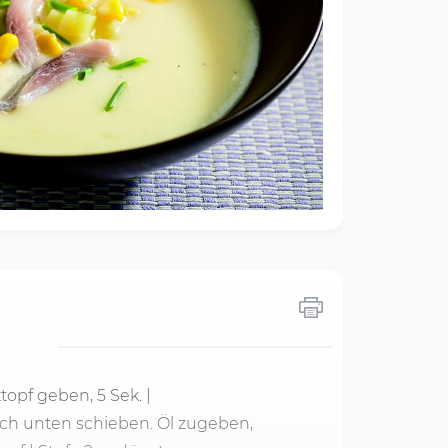
xtopf geben,
5 Sek.
|
ach unten schieben. Öl zugeben,