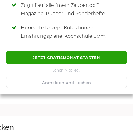
Zugriff auf alle "mein Zaubertopf"
SCHREIBE NEUE NOTIZ
Magazine, Bücher und Sonderhefte.
Hunderte Rezept-Kollektionen,
Ernährungspläne, Kochschule u.v.m.
JETZT GRATISMONAT STARTEN
Schon Mitglied?
Anmelden und kochen
cken