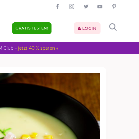
GRATIS TESTEN!
LOGIN
pf Club –
jetzt 40 % sparen →