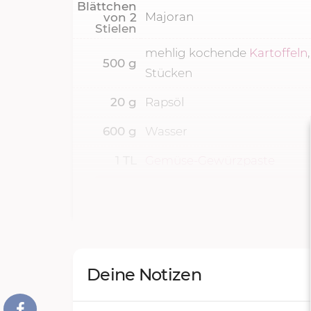
Blättchen
Majoran
von
2
Stielen
mehlig kochende
Kartoffeln
500
g
Stücken
20
g
Rapsöl
600
g
Wasser
1
TL
Gemüse-Gewürzpaste
Deine Notizen