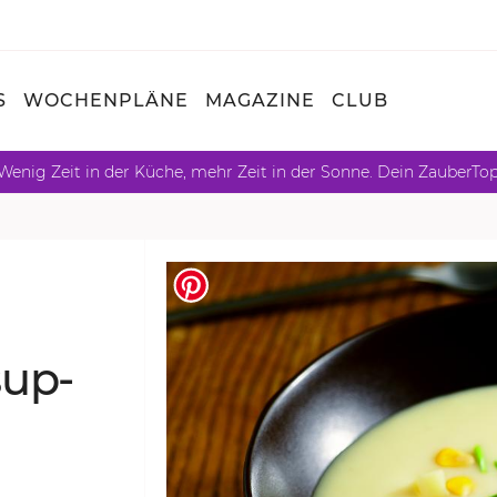
S
WOCHENPLÄNE
MAGAZINE
CLUB
Wenig Zeit in der Küche, mehr Zeit in der Sonne. Dein ZauberTo
­sup­