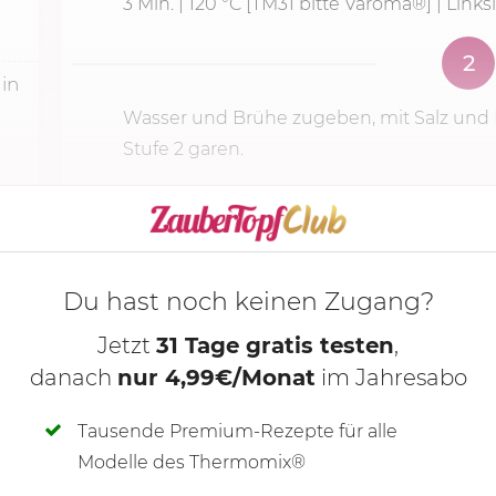
3 Min.
|
120 °C
[TM31 bitte Varoma®] | Linksl
2
, in
Wasser und Brühe zugeben, mit Salz und P
Stufe 2
garen.
KOCHMODUS S
Du hast noch keinen Zugang?
Jetzt
31 Tage gratis testen
,
danach
nur 4,99€/Monat
im Jahresabo
Tausende Premium-Rezepte für alle
Modelle des Thermomix®