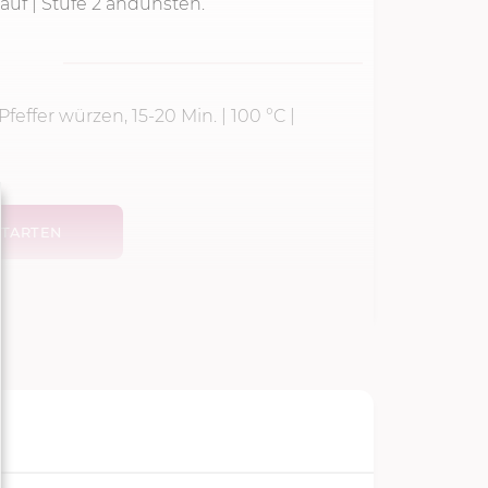
auf | Stufe 2 andünsten.
feffer würzen, 15-
20 Min.
|
100 °C
|
TARTEN