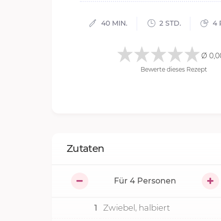
40 MIN.
2 STD.
4 
Ø 0,0
Bewerte dieses Rezept
Zutaten
Für
4
Personen
1
Zwiebel, halbiert