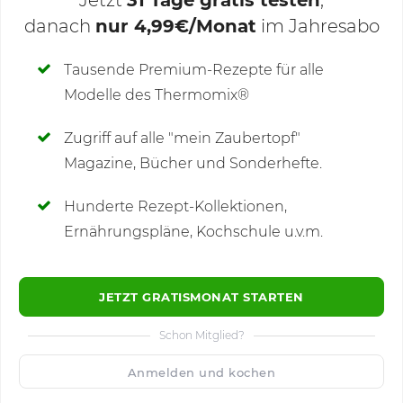
Jetzt
31 Tage gratis testen
,
danach
nur 4,99€/Monat
im Jahresabo
Deine Notizen
Tausende Premium-Rezepte für alle
Modelle des Thermomix®
SCHREIBE NEUE NOTIZ
Zugriff auf alle "mein Zaubertopf"
Magazine, Bücher und Sonderhefte.
Hunderte Rezept-Kollektionen,
Kommentare
(4)
Ernährungspläne, Kochschule u.v.m.
JETZT GRATISMONAT STARTEN
Schon Mitglied?
🙂
Speichern
1500
Anmelden und kochen