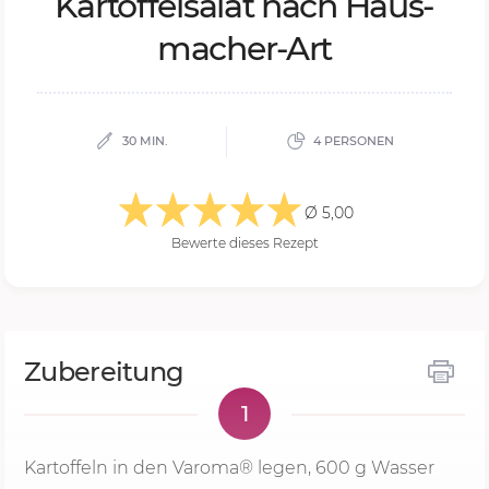
Kar­tof­fel­sa­lat nach Haus­
ma­cher-Art
30 MIN.
4 PERSONEN
Ø 5,00
Bewerte dieses Rezept
Zubereitung
1
Kartoffeln in den Varoma® legen,
600 g
Wasser