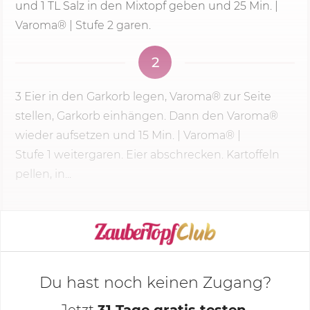
und 1 TL Salz in den Mixtopf geben und
25 Min.
|
Varoma® |
Stufe 2
garen.
2
3 Eier in den Garkorb legen, Varoma® zur Seite
stellen, Garkorb einhängen. Dann den Varoma®
wieder aufsetzen und
15 Min.
| Varoma® |
Stufe 1
weitergaren. Eier abschrecken. Kartoffeln
pellen, in...
KOCHMODUS STARTEN
Du hast noch keinen Zugang?