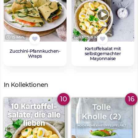
15 Min.
1 Std. 5 Min.
Kartoffelsalat mit
Zucchini-Pfannkuchen-
selbstgemachter
Wraps
Mayonnaise
In Kollektionen
10
16