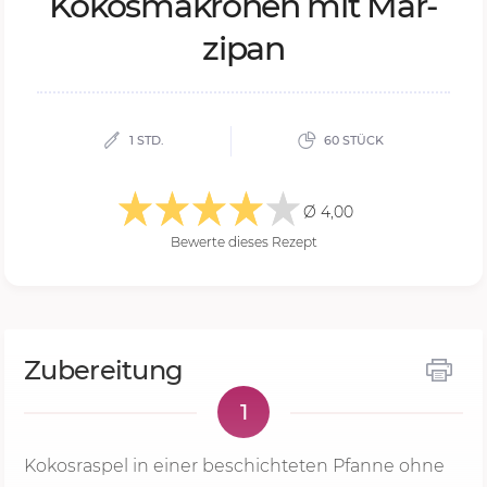
Ko­kos­m­a­kro­nen mit Ma­r­
zi­pan
1 STD.
60 STÜCK
Ø 4,00
Bewerte dieses Rezept
Zubereitung
1
Kokosraspel in einer beschichteten Pfanne ohne