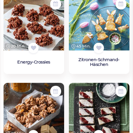
20 Min.
45 Min.
Zitronen-Schmand-
Energy-Crossies
Häschen