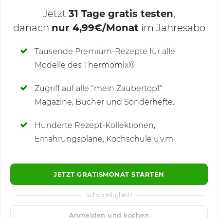
Jetzt
31 Tage gratis testen
,
danach
nur 4,99€/Monat
im Jahresabo
Deine Notizen
Tausende Premium-Rezepte für alle
Modelle des Thermomix®
SCHREIBE NEUE NOTIZ
Zugriff auf alle "mein Zaubertopf"
Magazine, Bücher und Sonderhefte.
Hunderte Rezept-Kollektionen,
Kommentare
(3)
Ernährungspläne, Kochschule u.v.m.
JETZT GRATISMONAT STARTEN
Schon Mitglied?
🙂
Speichern
1500
Anmelden und kochen