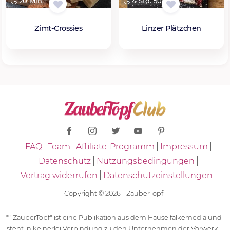
20 Min.
4 Std. 50 Min.
Zimt-Crossies
Linzer Plätzchen
FAQ
Team
Affiliate-Programm
Impressum
Datenschutz
Nutzungsbedingungen
Vertrag widerrufen
Datenschutzeinstellungen
Copyright © 2026 - ZauberTopf
* "ZauberTopf" ist eine Publikation aus dem Hause falkemedia und
steht in keinerlei Verbindung zu den Unternehmen der Vorwerk-