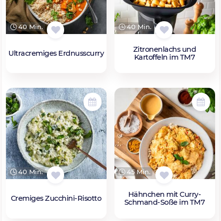
40 Min.
40 Min.
Zitronenlachs und
Ultracremiges Erdnusscurry
Kartoffeln im TM7
40 Min.
45 Min.
Hähnchen mit Curry-
Cremiges Zucchini-Risotto
Schmand-Soße im TM7