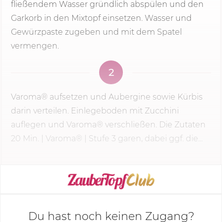
fließendem Wasser gründlich abspülen und den
Garkorb in den Mixtopf einsetzen. Wasser und
Gewürzpaste zugeben und mit dem Spatel
vermengen.
2
Varoma® aufsetzen und Aubergine sowie Kürbis
darin verteilen. Einlegeboden mit Zucchini
auflegen und Varoma® verschließen. Die Zutaten
20 Min.
| Varoma® |
Stufe 3
garen, dabei ggf. die...
KOCHMODUS STARTEN
Du hast noch keinen Zugang?