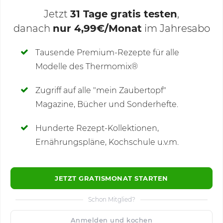
Jetzt
31 Tage gratis testen
,
danach
nur 4,99€/Monat
im Jahresabo
Deine Notizen
Tausende Premium-Rezepte für alle
Modelle des Thermomix®
SCHREIBE NEUE NOTIZ
Zugriff auf alle "mein Zaubertopf"
Magazine, Bücher und Sonderhefte.
Hunderte Rezept-Kollektionen,
Kommentare
(6)
Ernährungspläne, Kochschule u.v.m.
JETZT GRATISMONAT STARTEN
Schon Mitglied?
🙂
Speichern
1500
Anmelden und kochen