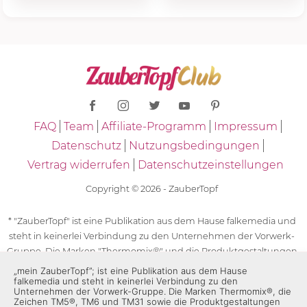
FAQ
Team
Affiliate-Programm
Impressum
Datenschutz
Nutzungsbedingungen
Vertrag widerrufen
Datenschutzeinstellungen
Copyright © 2026 - ZauberTopf
* "ZauberTopf" ist eine Publikation aus dem Hause falkemedia und
steht in keinerlei Verbindung zu den Unternehmen der Vorwerk-
Gruppe. Die Marken "Thermomix®" und die Produktgestaltungen
des "Thermomix®" sind eingetragene Marken der Unternehmen
„mein ZauberTopf”; ist eine Publikation aus dem Hause
falkemedia und steht in keinerlei Verbindung zu den
der Vorwerk-Gruppe. Die Marken Thermomix®, die Zeichen TM5®,
Unternehmen der Vorwerk-Gruppe. Die Marken Thermomix®, die
TM6 und TM31 sowie die Produktgestaltungen des Thermomix®
Zeichen TM5®, TM6 und TM31 sowie die Produktgestaltungen