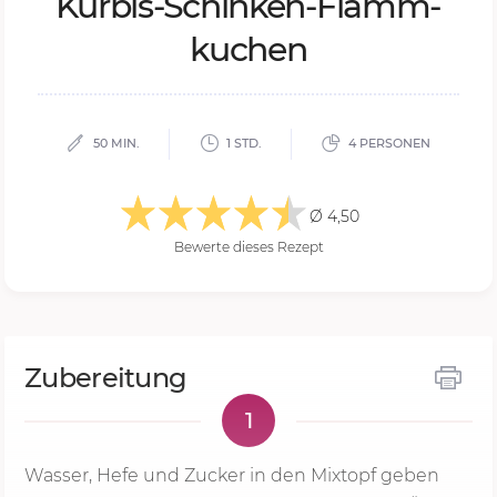
Kür­bis-Schin­ken-Flamm­
ku­chen
50 MIN.
1 STD.
4 PERSONEN
Ø 4,50
Bewerte dieses Rezept
Zubereitung
1
Wasser, Hefe und Zucker in den Mixtopf geben