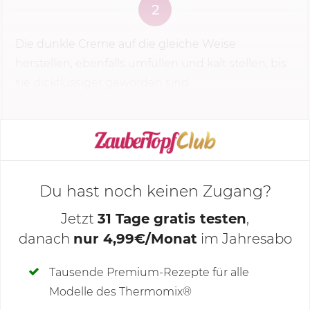
2
Die dunkle Creme auf die gleiche Weise
herstellen, ebenfalls umfüllen und kalt stellen, bis
sie dickflüssiger geworden sind.
KOCHMODUS STARTEN
Du hast noch keinen Zugang?
Jetzt
31 Tage gratis testen
,
danach
nur 4,99€/Monat
im Jahresabo
Deine Notizen
Tausende Premium-Rezepte für alle
Modelle des Thermomix®
SCHREIBE NEUE NOTIZ