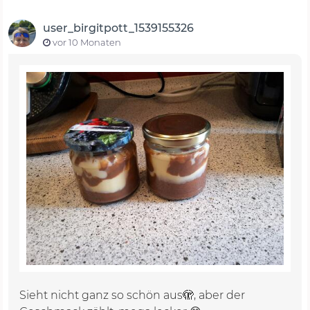
user_birgitpott_1539155326
vor 10 Monaten
Sieht nicht ganz so schön aus🫣, aber der