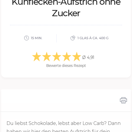
Kuh­fle­cken-Auf­strich ohne
Zu­cker
15 MIN.
1 GLAS À CA. 400 G
Ø 4,91
Bewerte dieses Rezept
Du liebst Schokolade, lebst aber Low Carb? Dann
haben wir hier den besten Aufstrich für dein