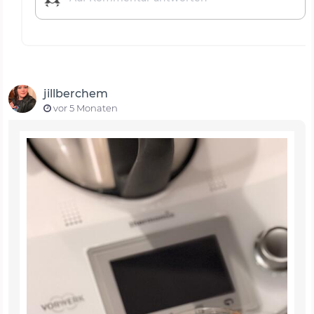
jillberchem
vor 5 Monaten