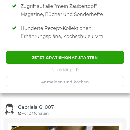
Zugriff auf alle "mein Zaubertopf"
Magazine, Bücher und Sonderhefte.
Hunderte Rezept-Kollektionen,
Kommentare
(11)
Ernährungspläne, Kochschule u.v.m.
JETZT GRATISMONAT STARTEN
Schon Mitglied?
🙂
Speichern
1500
Anmelden und kochen
Gabriela G_007
vor 2 Monaten