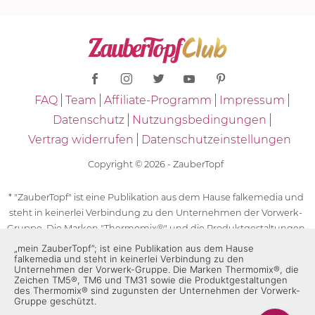
FAQ
Team
Affiliate-Programm
Impressum
Datenschutz
Nutzungsbedingungen
Vertrag widerrufen
Datenschutzeinstellungen
Copyright © 2026 - ZauberTopf
* "ZauberTopf" ist eine Publikation aus dem Hause falkemedia und
steht in keinerlei Verbindung zu den Unternehmen der Vorwerk-
Gruppe. Die Marken "Thermomix®" und die Produktgestaltungen
des "Thermomix®" sind eingetragene Marken der Unternehmen
„mein ZauberTopf”; ist eine Publikation aus dem Hause
falkemedia und steht in keinerlei Verbindung zu den
der Vorwerk-Gruppe. Die Marken Thermomix®, die Zeichen TM5®,
Unternehmen der Vorwerk-Gruppe. Die Marken Thermomix®, die
TM6 und TM31 sowie die Produktgestaltungen des Thermomix®
Zeichen TM5®, TM6 und TM31 sowie die Produktgestaltungen
sind zugunsten der Unternehmen der Vorwerk-Gruppe
des Thermomix® sind zugunsten der Unternehmen der Vorwerk-
Gruppe geschützt.
geschützt. Für die Rezeptangaben in "ZauberTopf" ist