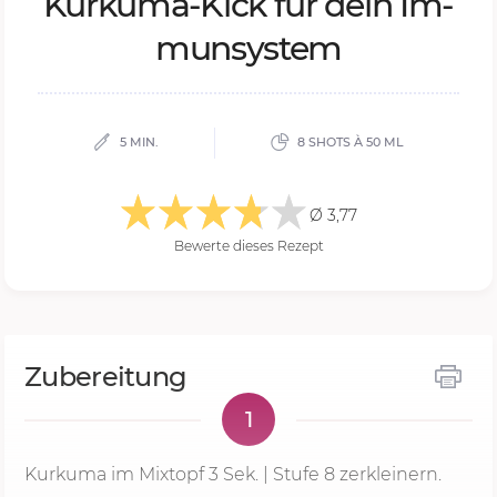
Kur­ku­ma-Kick für dein Im­
mun­sys­tem
5 MIN.
8 SHOTS À 50 ML
Ø 3,77
Bewerte dieses Rezept
Zubereitung
1
Kurkuma im Mixtopf
3 Sek.
|
Stufe 8
zerkleinern.