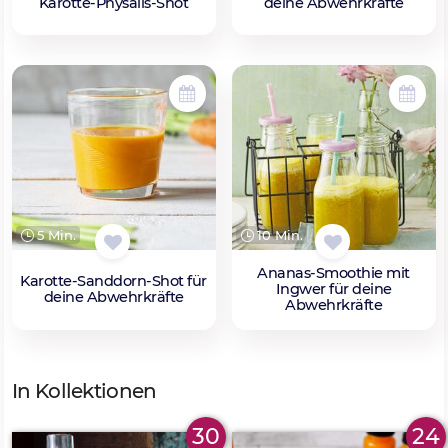
Karotte-Physalis-Shot
deine Abwehrkräfte
5 Min.
10 Min.
Ananas-Smoothie mit
Karotte-Sanddorn-Shot für
Ingwer für deine
deine Abwehrkräfte
Abwehrkräfte
In Kollektionen
30
24