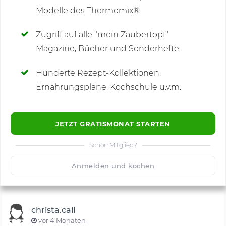
Modelle des Thermomix®
SCHREIBE NEUE NOTIZ
Zugriff auf alle "mein Zaubertopf"
Magazine, Bücher und Sonderhefte.
Hunderte Rezept-Kollektionen,
Kommentare
(6)
Ernährungspläne, Kochschule u.v.m.
JETZT GRATISMONAT STARTEN
Schon Mitglied?
🙂
Speichern
1500
Anmelden und kochen
christa.call
vor 4 Monaten