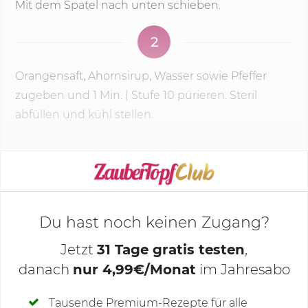
Mit dem Spatel nach unten schieben.
2
Orangensaft, Ahornsirup, Wasser sowie Pfeffer
zugeben und
1 Min.
| Stufe 10 pürieren. Steril
abfüllen und kühl stellen.
KOCHMODUS STARTEN
Du hast noch keinen Zugang?
Jetzt
31 Tage gratis testen
,
danach
nur 4,99€/Monat
im Jahresabo
Deine Notizen
Tausende Premium-Rezepte für alle