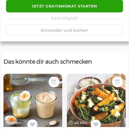
JETZT GRATISMONAT STARTEN
Schon Mitglied?
🙂
Speichern
1500
Anmelden und kochen
Das könnte dir auch schmecken
5 Min.
45 Min.