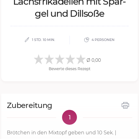
Lachs­fri­ka­del­len mit Spar­
gel und Dill­so­ße
1 STD. 10 MIN.
4 PERSONEN
Ø 0,00
Bewerte dieses Rezept
Zubereitung
1
Brötchen in den Mixtopf geben und
10 Sek.
|