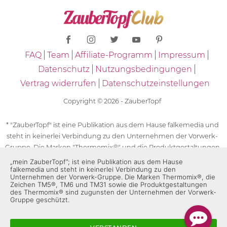
FAQ
Team
Affiliate-Programm
Impressum
Datenschutz
Nutzungsbedingungen
Vertrag widerrufen
Datenschutzeinstellungen
Copyright © 2026 - ZauberTopf
* "ZauberTopf" ist eine Publikation aus dem Hause falkemedia und
steht in keinerlei Verbindung zu den Unternehmen der Vorwerk-
Gruppe. Die Marken "Thermomix®" und die Produktgestaltungen
des "Thermomix®" sind eingetragene Marken der Unternehmen
„mein ZauberTopf”; ist eine Publikation aus dem Hause
falkemedia und steht in keinerlei Verbindung zu den
der Vorwerk-Gruppe. Die Marken Thermomix®, die Zeichen TM5®,
Unternehmen der Vorwerk-Gruppe. Die Marken Thermomix®, die
TM6 und TM31 sowie die Produktgestaltungen des Thermomix®
Zeichen TM5®, TM6 und TM31 sowie die Produktgestaltungen
des Thermomix® sind zugunsten der Unternehmen der Vorwerk-
sind zugunsten der Unternehmen der Vorwerk-Gruppe
Gruppe geschützt.
geschützt. Für die Rezeptangaben in "ZauberTopf" ist
ausschließlich falkemedia verantwortlich.