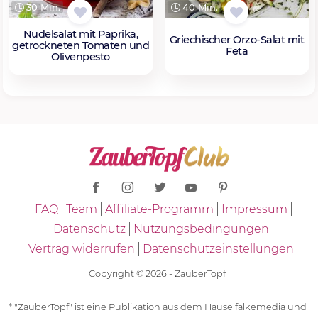
30 Min.
40 Min.
Nudelsalat mit Paprika,
Griechischer Orzo-Salat mit
getrockneten Tomaten und
Feta
Olivenpesto
FAQ
Team
Affiliate-Programm
Impressum
Datenschutz
Nutzungsbedingungen
Vertrag widerrufen
Datenschutzeinstellungen
Copyright © 2026 - ZauberTopf
* "ZauberTopf" ist eine Publikation aus dem Hause falkemedia und