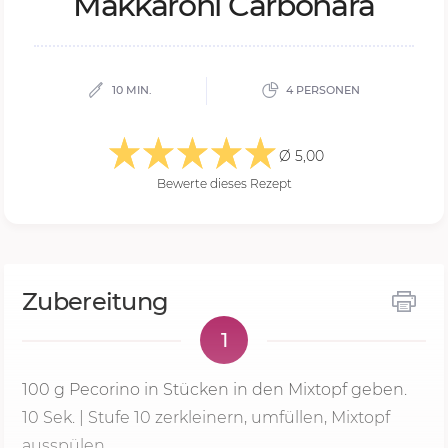
Mak­ka­ro­ni Ca­r­bo­na­ra
10 MIN.
4 PERSONEN
Ø 5,00
Bewerte dieses Rezept
Zubereitung
1
100 g
Pecorino in Stücken in den Mixtopf geben.
10 Sek.
| Stufe 10 zerkleinern, umfüllen, Mixtopf
ausspülen.