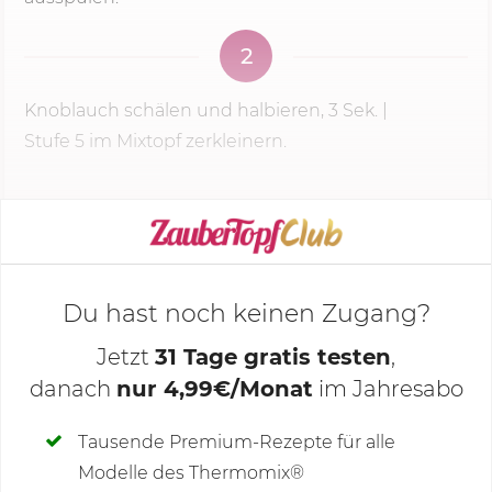
2
Knoblauch schälen und halbieren,
3 Sek.
|
Stufe 5
im Mixtopf zerkleinern.
KOCHMODUS STARTEN
Du hast noch keinen Zugang?
Jetzt
31 Tage gratis testen
,
danach
nur 4,99€/Monat
im Jahresabo
Deine Notizen
Tausende Premium-Rezepte für alle
Modelle des Thermomix®
SCHREIBE NEUE NOTIZ