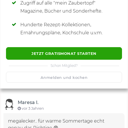
Zugriff auf alle "mein Zaubertopf"
Magazine, Bücher und Sonderhefte.
Hunderte Rezept-Kollektionen,
Kommentare
(1)
Ernährungspläne, Kochschule u.v.m.
JETZT GRATISMONAT STARTEN
Schon Mitglied?
🙂
Speichern
1500
Anmelden und kochen
Maresa I.
vor 3 Jahren
megalecker.. für warme Sommertage echt
genau das Richtige 😍