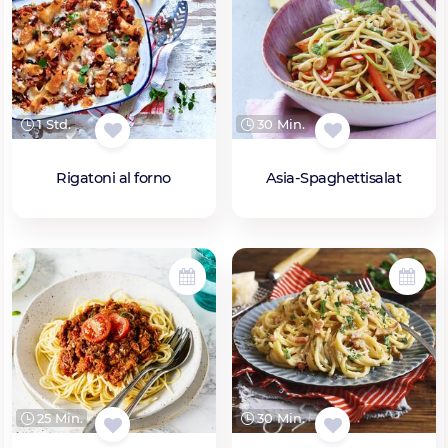
1 Std.
30 Min.
Rigatoni al forno
Asia-Spaghettisalat
25 Min.
30 Min.