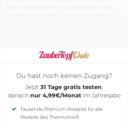
Stufe 8
zerkleinern. Mit dem Spatel nach unten
schieben. Mayonnaise, Currypulver, Limettensaft
und Chiliflocken in den Mixtopf geben, alles 10 Sek.
|...
KOCHMODUS STARTEN
Du hast noch keinen Zugang?
Jetzt
31 Tage gratis testen
,
danach
nur 4,99€/Monat
im Jahresabo
Deine Notizen
Tausende Premium-Rezepte für alle
Modelle des Thermomix®
SCHREIBE NEUE NOTIZ