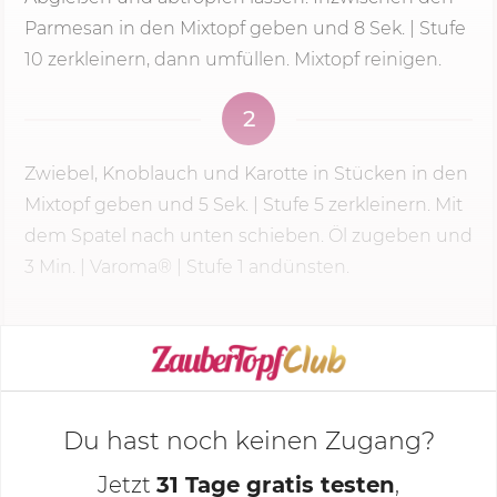
Parmesan in den Mixtopf geben und
8 Sek.
| Stufe
10 zerkleinern, dann umfüllen. Mixtopf reinigen.
2
Zwiebel, Knoblauch und Karotte in Stücken in den
Mixtopf geben und
5 Sek.
|
Stufe 5
zerkleinern. Mit
dem Spatel nach unten schieben. Öl zugeben und
3 Min.
| Varoma® | Stufe 1 andünsten.
KOCHMODUS STARTEN
Du hast noch keinen Zugang?
Jetzt
31 Tage gratis testen
,