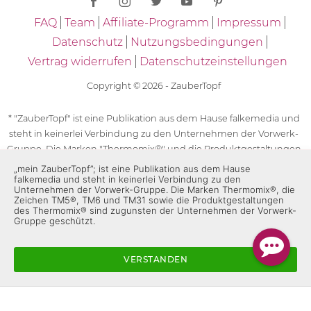
FAQ
Team
Affiliate-Programm
Impressum
Datenschutz
Nutzungsbedingungen
Vertrag widerrufen
Datenschutzeinstellungen
Copyright © 2026 - ZauberTopf
* "ZauberTopf" ist eine Publikation aus dem Hause falkemedia und
steht in keinerlei Verbindung zu den Unternehmen der Vorwerk-
Gruppe. Die Marken "Thermomix®" und die Produktgestaltungen
des "Thermomix®" sind eingetragene Marken der Unternehmen
„mein ZauberTopf”; ist eine Publikation aus dem Hause
falkemedia und steht in keinerlei Verbindung zu den
der Vorwerk-Gruppe. Die Marken Thermomix®, die Zeichen TM5®,
Unternehmen der Vorwerk-Gruppe. Die Marken Thermomix®, die
TM6 und TM31 sowie die Produktgestaltungen des Thermomix®
Zeichen TM5®, TM6 und TM31 sowie die Produktgestaltungen
des Thermomix® sind zugunsten der Unternehmen der Vorwerk-
sind zugunsten der Unternehmen der Vorwerk-Gruppe
Gruppe geschützt.
geschützt. Für die Rezeptangaben in "ZauberTopf" ist
ausschließlich falkemedia verantwortlich.
VERSTANDEN