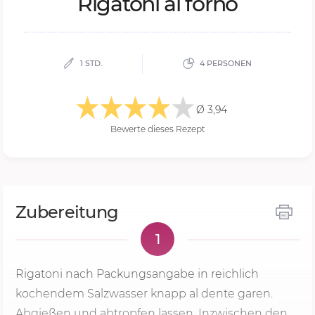
Ri­ga­to­ni al for­no
1 STD.
4 PERSONEN
Ø 3,94
Bewerte dieses Rezept
Zubereitung
1
Rigatoni nach Packungsangabe in reichlich
kochendem Salzwasser knapp al dente garen.
Abgießen und abtropfen lassen. Inzwischen den