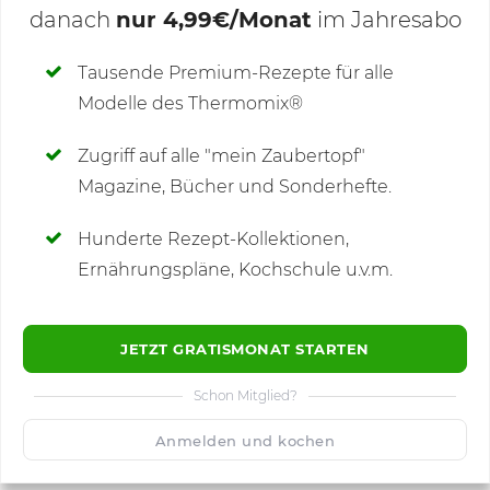
danach
nur 4,99€/Monat
im Jahresabo
Deine Notizen
Tausende Premium-Rezepte für alle
Modelle des Thermomix®
SCHREIBE NEUE NOTIZ
Zugriff auf alle "mein Zaubertopf"
Magazine, Bücher und Sonderhefte.
Hunderte Rezept-Kollektionen,
Kommentare
(4)
Ernährungspläne, Kochschule u.v.m.
JETZT GRATISMONAT STARTEN
Schon Mitglied?
🙂
Speichern
1500
Anmelden und kochen