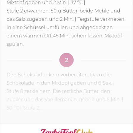
Mixtopf geben und
2 Min.
|
37 °C
|
Stufe 2
erwärmen. 50 g Butter, beide Mehle und
das Salz zugeben und
2 Min.
| Teigstufe verkneten.
In eine Schüssel umfüllen und abgedeckt an
einem warmen Ort 45 Min. gehen lassen. Mixtopf
spülen.
2
Den Schokoladenkern vorbereiten. Dazu die
Schokolade in den Mixtopf geben und
6 Sek.
|
Stufe 8
zerkleinern. Die restliche Butter, den
Zucker und das Vanillemark zugeben und
5 Min.
|
50 °C
| Stufe 2...
KOCHMODUS STARTEN