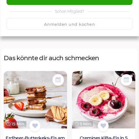
Schon Mitglied?
🙂
Speichern
1500
Anmelden und kochen
Das könnte dir auch schmecken
15 Min.
5 Min.
Erdbeer-Butterkeks-Eis am
Cremiges KiBa-Eis in 5