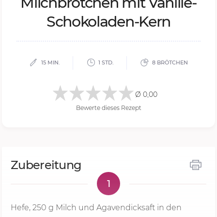
Milch­bröt­chen mit Va­nil­le-
Scho­ko­la­den-Kern
15 MIN.
1 STD.
8 BRÖTCHEN
Ø 0,00
Bewerte dieses Rezept
Zubereitung
1
Hefe,
250 g
Milch und Agavendicksaft in den