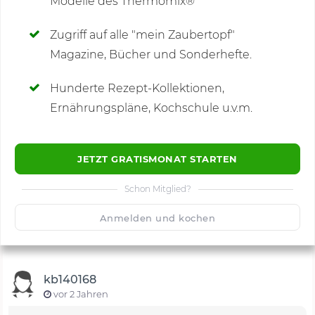
Modelle des Thermomix®
SCHREIBE NEUE NOTIZ
Zugriff auf alle "mein Zaubertopf"
Magazine, Bücher und Sonderhefte.
Hunderte Rezept-Kollektionen,
Kommentare
(2)
Ernährungspläne, Kochschule u.v.m.
JETZT GRATISMONAT STARTEN
Schon Mitglied?
🙂
Speichern
1500
Anmelden und kochen
kb140168
vor 2 Jahren