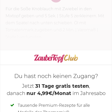
Für die Soße Knoblauch mit Zwiebel in den
Mixtopf geben und
5 Sek.
|
Stufe 5
zerkleinern. Mit
dem Spatel nach unten schieben. Öl mit
Tomatenmark zugeben und
2 Min.
| Varoma® |
Stufe 1 andünsten....
KOCHMODUS STARTEN
Du hast noch keinen Zugang?
Jetzt
31 Tage gratis testen
,
danach
nur 4,99€/Monat
im Jahresabo
Deine Notizen
Tausende Premium-Rezepte für alle