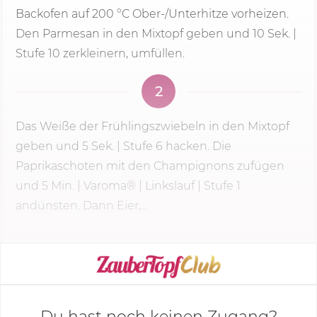
Backofen auf
200 °C
Ober-/Unterhitze vorheizen.
Den Parmesan in den Mixtopf geben und
10 Sek.
|
Stufe 10 zerkleinern, umfüllen.
2
Das Weiße der Frühlingszwiebeln in den Mixtopf
geben und
5 Sek.
|
Stufe 6
hacken. Die
Paprikaschoten mit den Champignons zufügen
und
5 Min.
| Varoma® | Linkslauf | Stufe 1
andünsten. Dann Eier,...
KOCHMODUS STARTEN
Du hast noch keinen Zugang?