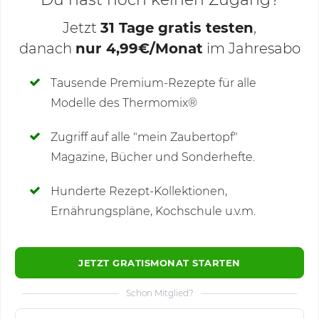
Jetzt
31 Tage gratis testen
,
danach
nur 4,99€/Monat
im Jahresabo
Deine Notizen
Tausende Premium-Rezepte für alle
Modelle des Thermomix®
SCHREIBE NEUE NOTIZ
Zugriff auf alle "mein Zaubertopf"
Magazine, Bücher und Sonderhefte.
Hunderte Rezept-Kollektionen,
Kommentare
(1)
Ernährungspläne, Kochschule u.v.m.
JETZT GRATISMONAT STARTEN
Schon Mitglied?
🙂
Speichern
1500