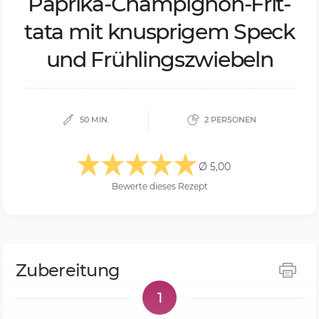
Pa­pri­ka-Cham­pi­gnon-Frit­
ta­ta mit knusp­ri­gem Speck
und Früh­lings­zwie­beln
50 MIN.
2 PERSONEN
Ø 5,00
Bewerte dieses Rezept
Zubereitung
1