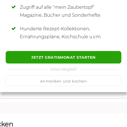
Zugriff auf alle "mein Zaubertopf"
SCHREIBE NEUE NOTIZ
Magazine, Bücher und Sonderhefte.
Hunderte Rezept-Kollektionen,
Ernährungspläne, Kochschule u.v.m.
JETZT GRATISMONAT STARTEN
Schon Mitglied?
Anmelden und kochen
cken