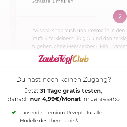
Schüssel umfüllen.
2
Zwiebel, Knoblauch und Rosmarin in den 
Stufe 6
zerkleinern.
30 g
Öl und den zerkle
zugeben, ohne Messbecher
4 Min.
| Varoma
KOCHMODUS S
Du hast noch keinen Zugang?
Jetzt
31 Tage gratis testen
,
danach
nur 4,99€/Monat
im Jahresabo
Tausende Premium-Rezepte für alle
Modelle des Thermomix®