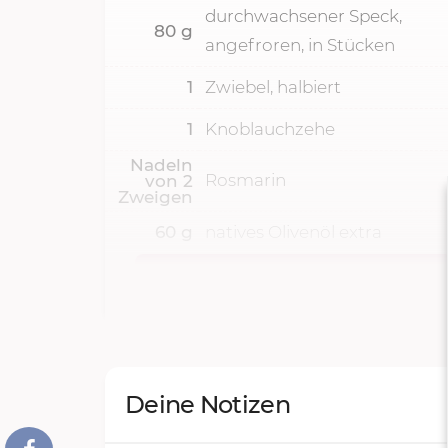
durchwachsener Speck,
80
g
angefroren, in Stücken
1
Zwiebel, halbiert
1
Knoblauchzehe
Nadeln
Rosmarin
von
2
Zweigen
60
g
natives Olivenöl extra
Deine Notizen