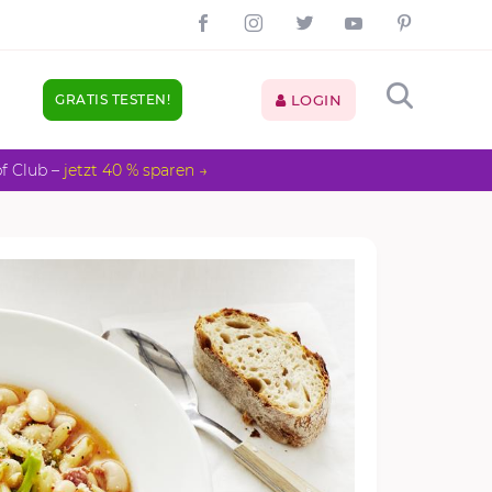
GRATIS TESTEN!
LOGIN
pf Club –
jetzt 40 % sparen →