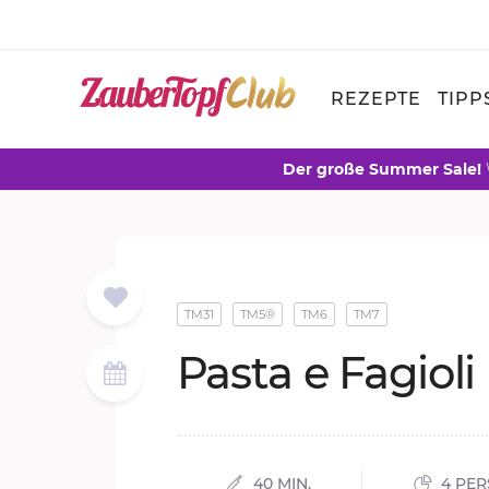
REZEPTE
TIPP
Der große Summer Sale!
TM31
TM5®
TM6
TM7
Pas­ta e Fa­gio­li
40 MIN.
4 PE