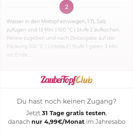
2
Wasser in den Mixtopf einwiegen, 1 TL Salz
zufügen und
13 Min.
|
100 °C
|
Stufe 2
aufkochen.
Penne zugeben und nach Zeitangabe auf der
Packung
100 °C
| Linkslauf | Stufe 1 garen. 3 Min.
vor Ende...
KOCHMODUS STARTEN
Du hast noch keinen Zugang?
Jetzt
31 Tage gratis testen
,
danach
nur 4,99€/Monat
im Jahresabo
Deine Notizen