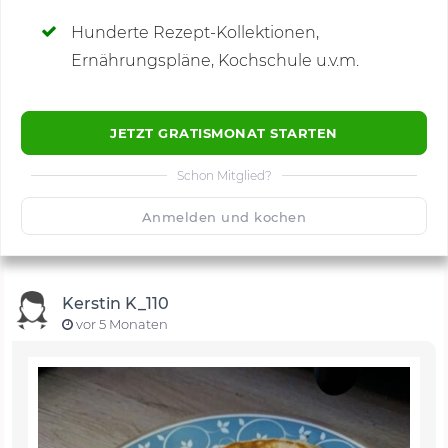
Hunderte Rezept-Kollektionen,
Kommentare
(5)
Ernährungspläne, Kochschule u.v.m.
JETZT GRATISMONAT STARTEN
Schon Mitglied?
🙂
Speichern
1500
Anmelden und kochen
Kerstin K_110
vor 5 Monaten