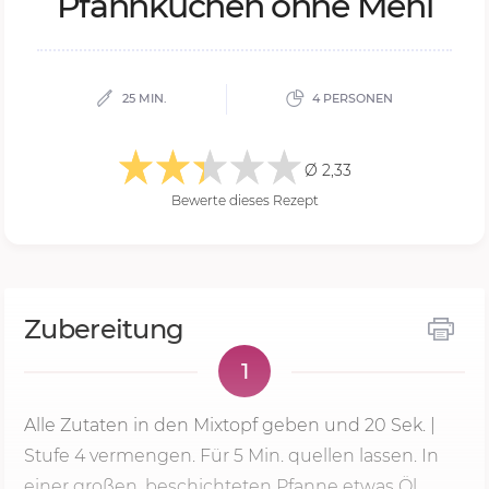
Pfann­ku­chen ohne Mehl
25 MIN.
4 PERSONEN
Ø 2,33
Bewerte dieses Rezept
Zubereitung
1
Alle Zutaten in den Mixtopf geben und
20 Sek.
|
Stufe 4
vermengen. Für
5 Min.
quellen lassen. In
einer großen, beschichteten Pfanne etwas Öl