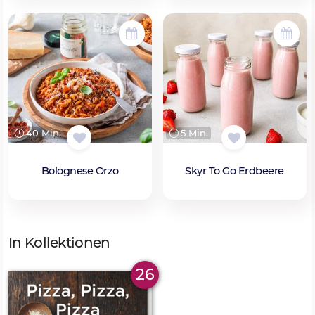
40 Min.
5 Min.
Bolognese Orzo
Skyr To Go Erdbeere
In Kollektionen
26