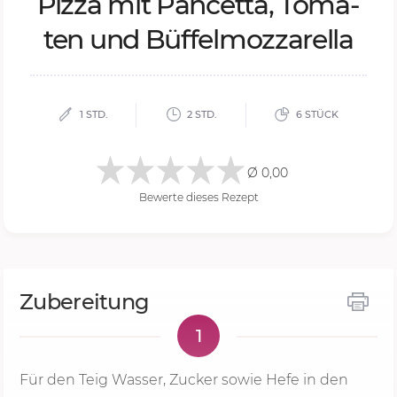
Piz­za mit Pan­cet­ta, To­ma­
ten und Büf­fel­moz­za­rel­la
1 STD.
2 STD.
6 STÜCK
Ø 0,00
Bewerte dieses Rezept
Zubereitung
1
Für den Teig Wasser, Zucker sowie Hefe in den