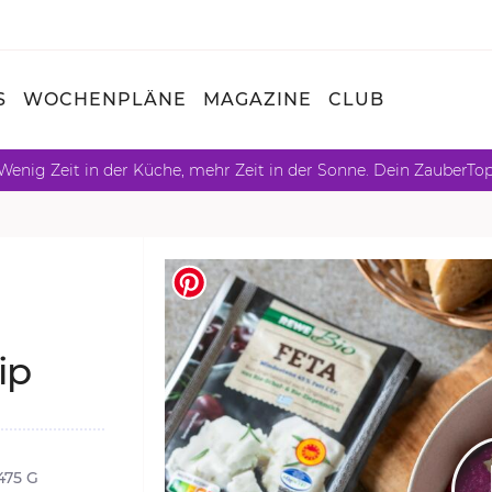
S
WOCHENPLÄNE
MAGAZINE
CLUB
Wenig Zeit in der Küche, mehr Zeit in der Sonne. Dein ZauberTo
ip
475 G