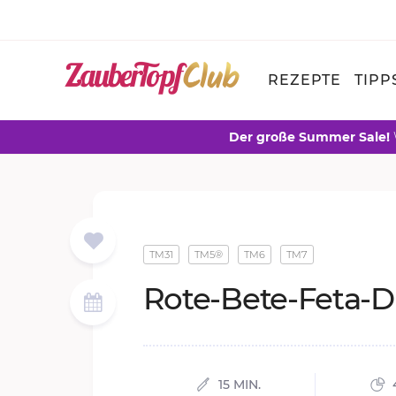
REZEPTE
TIPP
Der große Summer Sale!
TM31
TM5®
TM6
TM7
Rote-Bete-Feta-D
15 MIN.