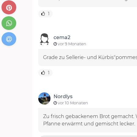
1
cema2
vor 9 Monaten
Grade zu Sellerie- und Kürbis"pommes
1
Nordlys
vor 10 Monaten
Zu frisch gebackenem Brot gemacht. W
Pfanne erwärmt und gemischt lecker.