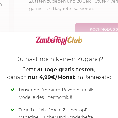
Zutaten zugeben und 20 Sek. | Stufe 4 ver
n
garniert zu Baguette servieren.
KOCHMODUS S
Du hast noch keinen Zugang?
Jetzt
31 Tage gratis testen
,
danach
nur 4,99€/Monat
im Jahresabo
Tausende Premium-Rezepte für alle
Modelle des Thermomix®
Zugriff auf alle "mein Zaubertopf"
SCHREIBE NEUE NOTIZ
Magazine, Bücher und Sonderhefte.