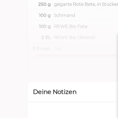
250
g
gegarte Rote Bete, in Stücke
100
g
Schmand
100
g
REWE Bio Feta
2
EL
REWE Bio Olivenöl
3
Prisen
Salz
Deine Notizen