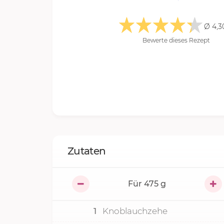
Ø 4,3
Bewerte dieses Rezept
Zutaten
Für
475
g
1
Knoblauchzehe