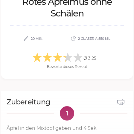
Ro­tes Ap­fel­mus ohne
Schä­len
20 MIN.
2 GLÄSER À 550 ML
Ø 3,25
Bewerte dieses Rezept
Zubereitung
1
Äpfel in den Mixtopf geben und
4 Sek.
|