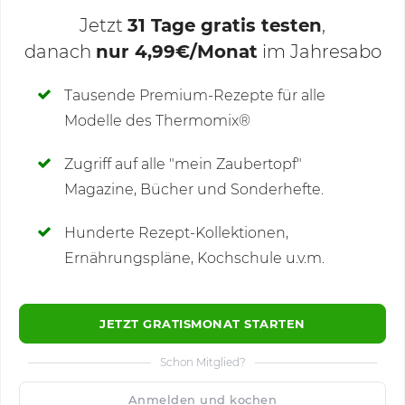
Jetzt
31 Tage gratis testen
,
danach
nur 4,99€/Monat
im Jahresabo
Deine Notizen
Tausende Premium-Rezepte für alle
Modelle des Thermomix®
SCHREIBE NEUE NOTIZ
Zugriff auf alle "mein Zaubertopf"
Magazine, Bücher und Sonderhefte.
Hunderte Rezept-Kollektionen,
Kommentare
(2)
Ernährungspläne, Kochschule u.v.m.
JETZT GRATISMONAT STARTEN
Schon Mitglied?
🙂
Speichern
1500
Anmelden und kochen