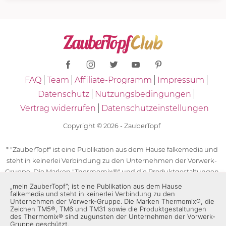
FAQ
Team
Affiliate-Programm
Impressum
Datenschutz
Nutzungsbedingungen
Vertrag widerrufen
Datenschutzeinstellungen
Copyright © 2026 - ZauberTopf
* "ZauberTopf" ist eine Publikation aus dem Hause falkemedia und
steht in keinerlei Verbindung zu den Unternehmen der Vorwerk-
Gruppe. Die Marken "Thermomix®" und die Produktgestaltungen
des "Thermomix®" sind eingetragene Marken der Unternehmen
„mein ZauberTopf”; ist eine Publikation aus dem Hause
falkemedia und steht in keinerlei Verbindung zu den
der Vorwerk-Gruppe. Die Marken Thermomix®, die Zeichen TM5®,
Unternehmen der Vorwerk-Gruppe. Die Marken Thermomix®, die
TM6 und TM31 sowie die Produktgestaltungen des Thermomix®
Zeichen TM5®, TM6 und TM31 sowie die Produktgestaltungen
sind zugunsten der Unternehmen der Vorwerk-Gruppe
des Thermomix® sind zugunsten der Unternehmen der Vorwerk-
Gruppe geschützt.