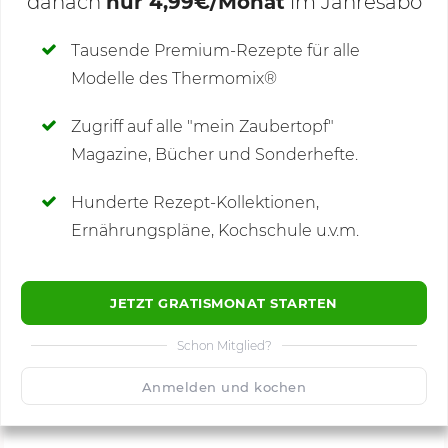
danach
nur 4,99€/Monat
im Jahresabo
Deine Notizen
Tausende Premium-Rezepte für alle
Modelle des Thermomix®
SCHREIBE NEUE NOTIZ
Zugriff auf alle "mein Zaubertopf"
Magazine, Bücher und Sonderhefte.
Hunderte Rezept-Kollektionen,
Kommentare
(3)
Ernährungspläne, Kochschule u.v.m.
JETZT GRATISMONAT STARTEN
Schon Mitglied?
🙂
Speichern
1500
Anmelden und kochen