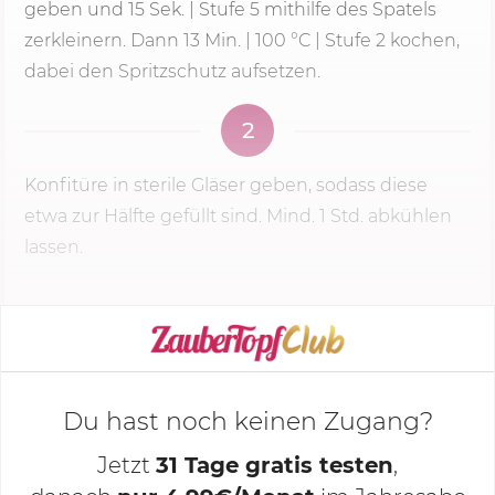
geben und
15 Sek.
|
Stufe 5
mithilfe des Spatels
zerkleinern. Dann
13 Min.
|
100 °C
| Stufe 2 kochen,
dabei den Spritzschutz aufsetzen.
2
Konfitüre in sterile Gläser geben, sodass diese
etwa zur Hälfte gefüllt sind. Mind. 1 Std. abkühlen
lassen.
KOCHMODUS STARTEN
Du hast noch keinen Zugang?
Jetzt
31 Tage gratis testen
,