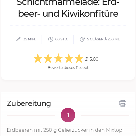
Schicht­mar­me­la­de: Erd­
beer- und Ki­wikon­fi­tü­re
35 MIN.
60 STD.
5 GLÄSER À 250 ML
Ø 5,00
Bewerte dieses Rezept
Zubereitung
1
Erdbeeren mit
250 g
Gelierzucker in den Mixtopf