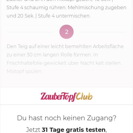
Stufe 4
schaumig rühren. Mehlmischung zugeben
und 20 Sek. |
Stufe 4
untermischen.
2
Den Teig auf einer leicht bemehlten Arbeitsfläche
zu einer 30 cm langen Rolle formen. In
Frischhaltefolie gewickelt über Nacht kalt stellen.
Mixtopf spülen.
KOCHMODUS STARTEN
Du hast noch keinen Zugang?
Jetzt
31 Tage gratis testen
,