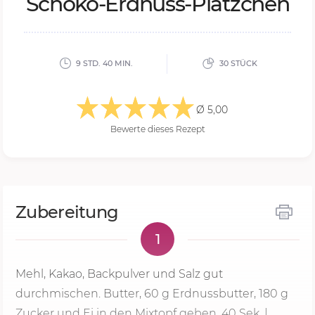
Scho­ko-Erd­nuss-Plätz­chen
9 STD. 40 MIN.
30 STÜCK
Ø 5,00
Bewerte dieses Rezept
Zubereitung
1
Mehl, Kakao, Backpulver und Salz gut
durchmischen. Butter,
60 g
Erdnussbutter, 180 g
Zucker und Ei in den Mixtopf geben,
40 Sek.
|