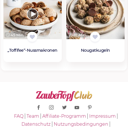
45 Min.
10 Min.
„Toffifee“-Nussmakronen
Nougatkugeln
FAQ
Team
Affiliate-Programm
Impressum
Datenschutz
Nutzungsbedingungen