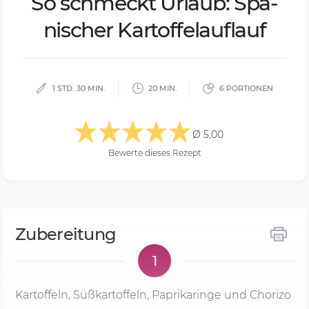
So schmeckt Ur­laub: Spa­
ni­scher Kar­tof­felauf­lauf
1 STD. 30 MIN.
20 MIN.
6 PORTIONEN
Ø 5,00
Bewerte dieses Rezept
Zubereitung
1
Kartoffeln, Süßkartoffeln, Paprikaringe und Chorizo