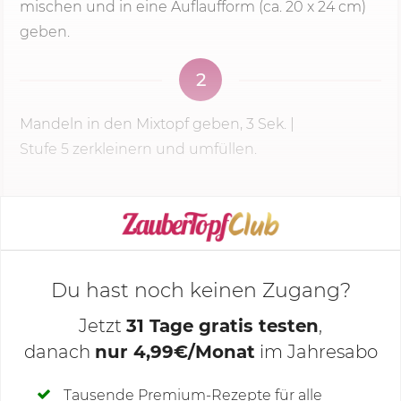
mischen und in eine Auflaufform (ca. 20 x 24 cm)
geben.
2
Mandeln in den Mixtopf geben,
3 Sek.
|
Stufe 5
zerkleinern und umfüllen.
KOCHMODUS STARTEN
Du hast noch keinen Zugang?
Jetzt
31 Tage gratis testen
,
danach
nur 4,99€/Monat
im Jahresabo
Deine Notizen
Tausende Premium-Rezepte für alle