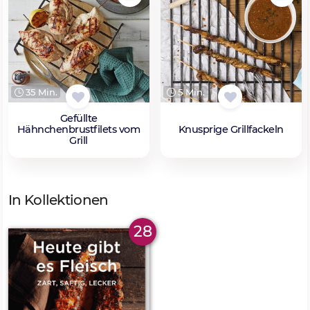
35 Min.
5 Min.
Gefüllte
Hähnchenbrustfilets vom
Knusprige Grillfackeln
Grill
In Kollektionen
28