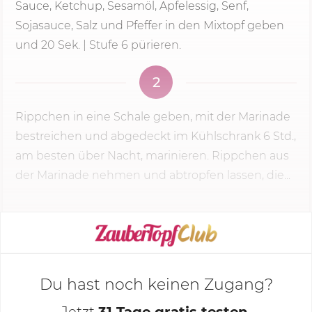
Sauce, Ketchup, Sesamöl, Apfelessig, Senf,
Sojasauce, Salz und Pfeffer in den Mixtopf geben
und
20 Sek.
|
Stufe 6
pürieren.
2
Rippchen in eine Schale geben, mit der Marinade
bestreichen und abgedeckt im Kühlschrank 6 Std.,
am besten über Nacht, marinieren. Rippchen aus
der Marinade nehmen und abtropfen lassen, die...
KOCHMODUS STARTEN
Du hast noch keinen Zugang?