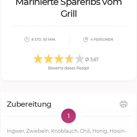
Ma­ri­nier­te Spa­re­ribs vom
Grill
8 STD. 50 MIN.
4 PERSONEN
Ø 3,67
Bewerte dieses Rezept
Zubereitung
1
Ingwer, Zwiebeln, Knoblauch, Chili, Honig, Hoisin-