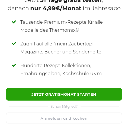
Jetzt
31 Tage gratis testen
,
danach
nur 4,99€/Monat
im Jahresabo
Deine Notizen
Tausende Premium-Rezepte für alle
Modelle des Thermomix®
SCHREIBE NEUE NOTIZ
Zugriff auf alle "mein Zaubertopf"
Magazine, Bücher und Sonderhefte.
Hunderte Rezept-Kollektionen,
Kommentare
Ernährungspläne, Kochschule u.v.m.
JETZT GRATISMONAT STARTEN
Schon Mitglied?
🙂
Speichern
1500
Anmelden und kochen