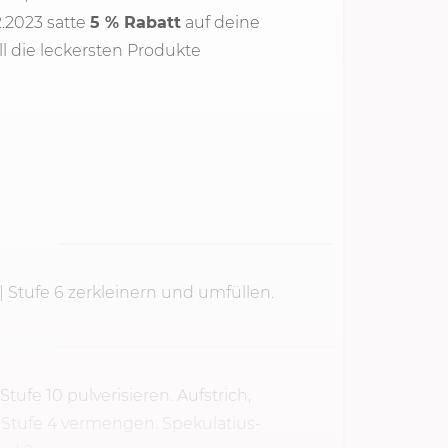
.2023 satte
5 % Rabatt
auf deine
ell die leckersten Produkte
|
Stufe 6
zerkleinern und umfüllen.
 Stufe 10 pulverisieren. Aufstrich,
|
Stufe 4
vermengen. Spekulatius-