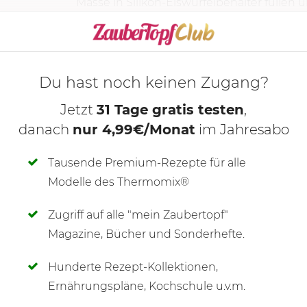
Masse in Silikon-Eiswürfelbehälter füllen un
KOCHMODUS S
Du hast noch keinen Zugang?
Jetzt
31 Tage gratis testen
,
danach
nur 4,99€/Monat
im Jahresabo
Tausende Premium-Rezepte für alle
Modelle des Thermomix®
Zugriff auf alle "mein Zaubertopf"
SCHREIBE NEUE NOTIZ
Magazine, Bücher und Sonderhefte.
Hunderte Rezept-Kollektionen,
Ernährungspläne, Kochschule u.v.m.