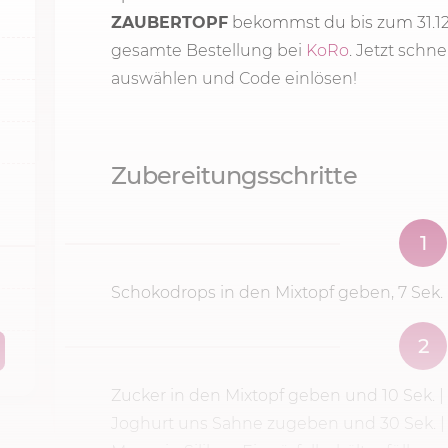
ZAUBERTOPF
bekommst du bis zum 31.12
gesamte Bestellung bei
KoRo
. Jetzt schn
auswählen und Code einlösen!
Zubereitungsschritte
1
Schokodrops in den Mixtopf geben,
7 Sek.
2
Zucker in den Mixtopf geben und
10 Sek.
|
Joghurt uns Sahne zugeben und 30 Sek. 