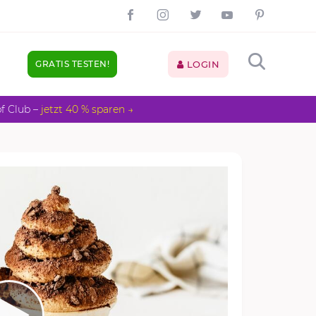
GRATIS TESTEN!
LOGIN
pf Club –
jetzt 40 % sparen →