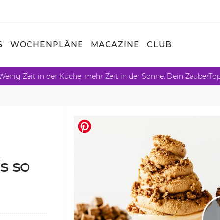
S
WOCHENPLÄNE
MAGAZINE
CLUB
Wenig Zeit in der Küche, mehr Zeit in der Sonne. Dein ZauberTo
is so