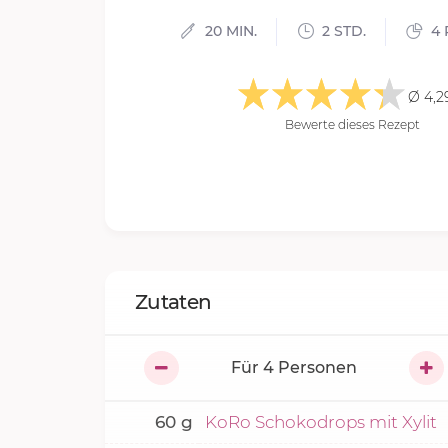
20 MIN.
2 STD.
4 
Ø 4,2
Bewerte dieses Rezept
Zutaten
Für
4
Personen
60
g
KoRo Schokodrops mit Xylit