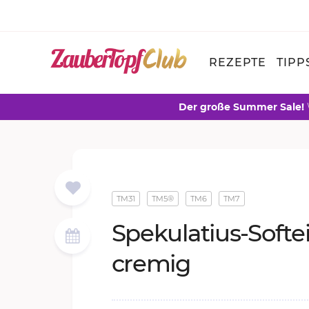
REZEPTE
TIPP
Der große Summer Sale!
TM31
TM5®
TM6
TM7
Spe­ku­la­ti­us-Soft­e
cre­mig