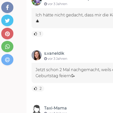
vor 3 Jahren
Ich hätte nicht gedacht, dass mir die 
🎄
1
s.vaneldik
vor 3 Jahren
Jetzt schon 2 Mal nachgemacht, weils 
Geburtstag feiern🥳
2
Taxi-Mama