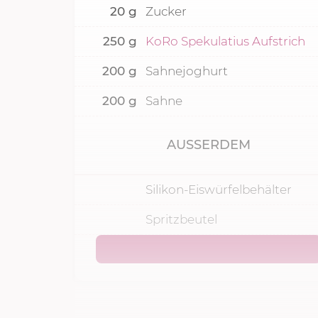
20
g
Zucker
250
g
KoRo Spekulatius Aufstrich
200
g
Sahnejoghurt
200
g
Sahne
AUSSERDEM
Silikon-Eiswürfelbehälter
Spritzbeutel