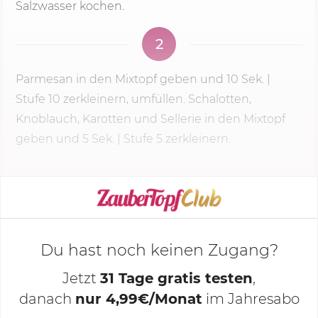
Salzwasser kochen.
2
Parmesan in den Mixtopf geben und
10 Sek.
|
Stufe 10 zerkleinern, umfüllen. Schalotten,
Knoblauch, Karotten und Sellerie in den Mixtopf
geben und 5 Sek. |
Stufe 5
zerkleinern.
KOCHMODUS STARTEN
Du hast noch keinen Zugang?
Jetzt
31 Tage gratis testen
,
danach
nur 4,99€/Monat
im Jahresabo
Deine Notizen