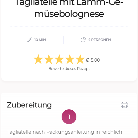
Ta­g­lia­tel­le mit Lamm-Ge­
mü­se­bo­lo­gne­se
10 MIN.
4 PERSONEN
Ø 5,00
Bewerte dieses Rezept
Zubereitung
1
Tagliatelle nach Packungsanleitung in reichlich