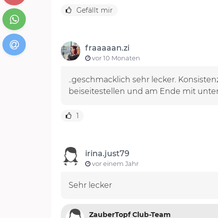
Gefällt mir
fraaaaan.zi
vor 10 Monaten
..geschmacklich sehr lecker. Konsiste
beiseitestellen und am Ende mit unte
1
irina.just79
vor einem Jahr
Sehr lecker
ZauberTopf Club-Team