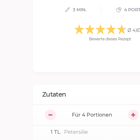
3 MIN.
4 POR
Ø 4,6
Bewerte dieses Rezept
Zutaten
Für
4
Portionen
1
TL
Petersilie