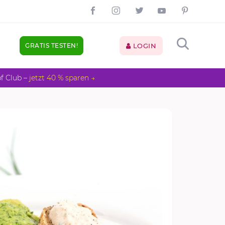
GRATIS TESTEN!
LOGIN
pf Club –
jetzt 40 % sparen →