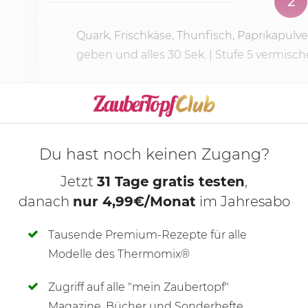
2
Quark, Frischkäse, Thunfisch, Paprikapulver,
geben und alles
30 Sek.
|
Stufe 5
vermisch
KOCHMODUS S
Du hast noch keinen Zugang?
Jetzt
31 Tage gratis testen
,
danach
nur 4,99€/Monat
im Jahresabo
Tausende Premium-Rezepte für alle
Modelle des Thermomix®
Zugriff auf alle "mein Zaubertopf"
SCHREIBE NEUE NOTIZ
Magazine, Bücher und Sonderhefte.