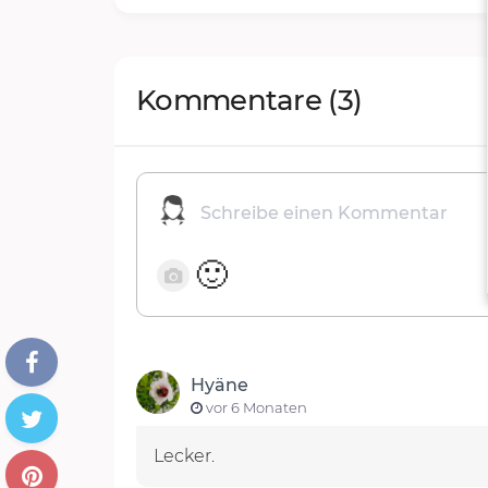
Kommentare
(3)
🙂
Hyäne
vor 6 Monaten
Lecker.