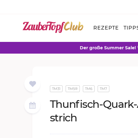
REZEPTE
TIPP
Der große Summer Sale!
TM31
TM5®
TM6
TM7
Thun­fisch-Quark-
strich