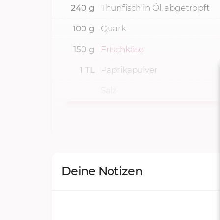
240
g
Thunfisch in Öl, abgetropft
100
g
Quark
150
g
Frischkäse
1
TL
Paprikapulver
Salz
Deine Notizen