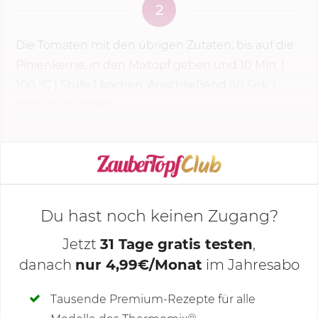
2
Die Tomaten mit den übrigen Zutaten, bis auf die
Pinienkerne, in den Mixtopf geben und
10 Min.
|
100 °C
|
Stufe 1
kochen. Anschließend
40 Sek.
|
Stufe 10 pürieren.
KOCHMODUS STARTEN
Du hast noch keinen Zugang?
Jetzt
31 Tage gratis testen
,
danach
nur 4,99€/Monat
im Jahresabo
Deine Notizen
Tausende Premium-Rezepte für alle