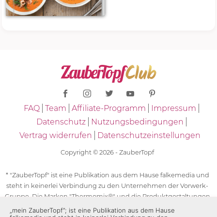
FAQ
Team
Affiliate-Programm
Impressum
Datenschutz
Nutzungsbedingungen
Vertrag widerrufen
Datenschutzeinstellungen
Copyright © 2026 - ZauberTopf
* "ZauberTopf" ist eine Publikation aus dem Hause falkemedia und
steht in keinerlei Verbindung zu den Unternehmen der Vorwerk-
Gruppe. Die Marken "Thermomix®" und die Produktgestaltungen
des "Thermomix®" sind eingetragene Marken der Unternehmen
„mein ZauberTopf”; ist eine Publikation aus dem Hause