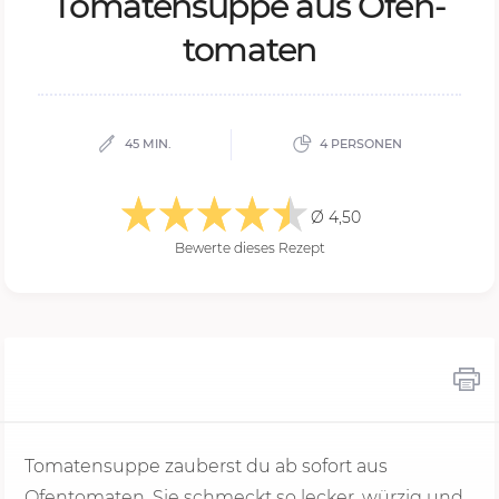
To­ma­ten­sup­pe aus Ofen­
to­ma­ten
45 MIN.
4 PERSONEN
Ø 4,50
Bewerte dieses Rezept
Tomatensuppe zauberst du ab sofort aus
Ofentomaten. Sie schmeckt so lecker, würzig und