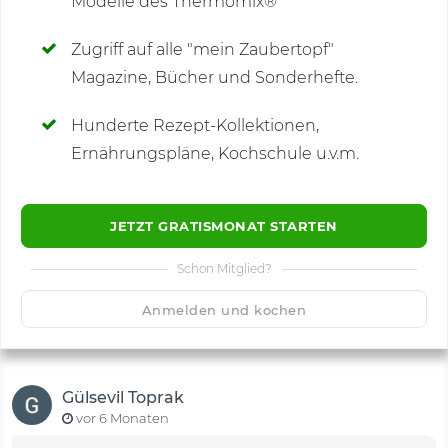
Modelle des Thermomix®
SCHREIBE NEUE NOTIZ
Zugriff auf alle "mein Zaubertopf"
Magazine, Bücher und Sonderhefte.
Hunderte Rezept-Kollektionen,
Kommentare
(3)
Ernährungspläne, Kochschule u.v.m.
JETZT GRATISMONAT STARTEN
Schon Mitglied?
🙂
Speichern
1500
Anmelden und kochen
Gülsevil Toprak
vor 6 Monaten